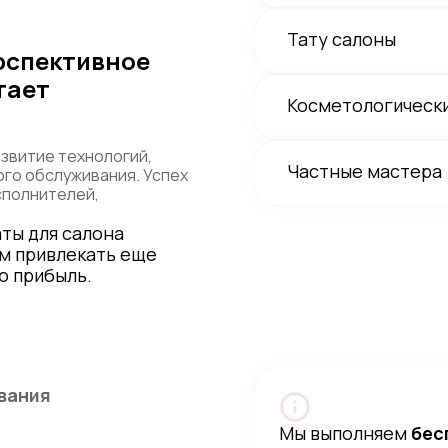
Тату салоны
рспективное
тает
Косметологическ
звитие технологий,
Частные мастера
ого обслуживания. Успех
сполнителей,
ты для салона
ам привлекать еще
ю прибыль.
вания
Мы выполняем
бес