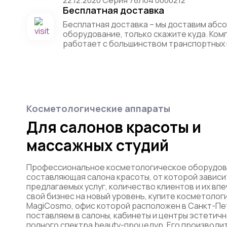
22.12.2020 Серия 78Л04 0000212
Бесплатная доставка
Бесплатная доставка – мы доставим абс
оборудование, только скажите куда. Ко
работает с большинством транспортных 
Косметологические аппараты
Для салонов красоты и
массажных студий
Профессиональное косметологическое оборудов
составляющая салона красоты, от которой зависи
предлагаемых услуг, количество клиентов и их вп
свой бизнес на новый уровень, купите косметолог
MagiCosmo, офис которой расположен в Санкт-Пет
поставляем в салоны, кабинеты и центры эстетич
полного спектра beauty-процедур. Его производит