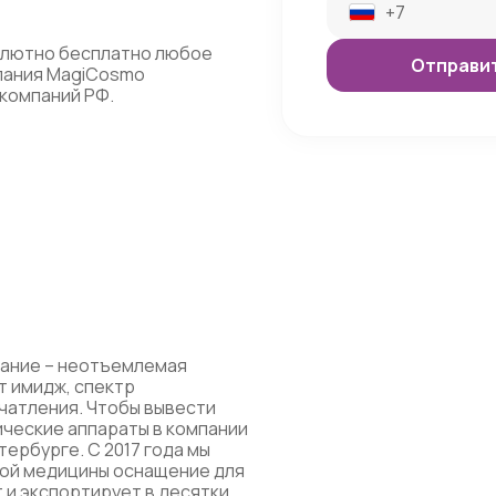
олютно бесплатно любое
мпания MagiCosmo
компаний РФ.
ание – неотъемлемая
т имидж, спектр
ечатления. Чтобы вывести
ические аппараты в компании
ербурге. С 2017 года мы
ной медицины оснащение для
 и экспортирует в десятки