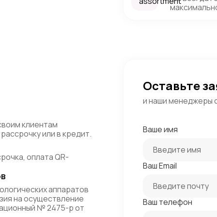
максимально
Оставьте за
и наши менеджеры 
своим клиентам
Ваше имя
рассрочку или в кредит.
срочка, оплата QR-
Ваш Email
ов
ологических аппаратов
зия на осуществление
Ваш телефон
ационный № 2475-р от