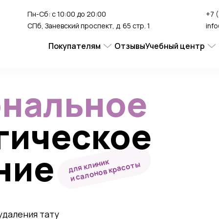
Пн-Сб: с 10:00 до 20:00
+7 
СПб, Заневский проспект, д. 65 стр. 1
inf
Покупателям
Отзывы
Учебный центр
Сервис
Студия перман
Доставка и оплата
нальное
Гарантия
гическое
FAQ
Как сделать заказ
ние
для клиник
и салонов красоты
удаления тату