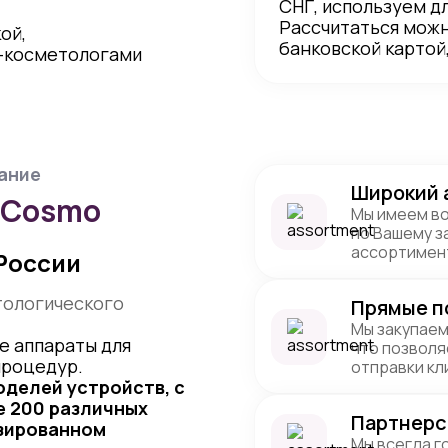
СНГ, используем д
Рассчитаться можн
ой,
банковской картой,
-косметологами
ание
Широкий 
iCosmo
Мы имеем во
по Вашему з
ассортимент
России
тологического
Прямые п
Мы закупаем
е аппараты для
что позволя
процедур.
отправки кл
оделей устройств, с
 200 различных
Партнерс
изированном
Мы всегда г