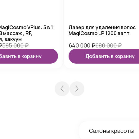
agiCosmo VPlus: 5 в 1
Лазер для удаления волос
 массаж , RF,
MagiCosmo LP 1200 ватт
, вакуум
₽
595 000
₽
640 000
₽
680 000
₽
бавить в корзину
Добавить в корзину
Салоны красоты