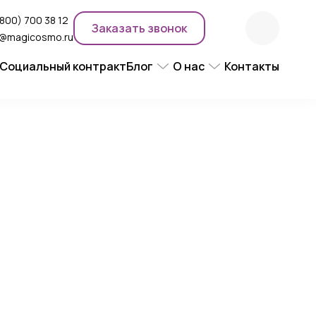
(800) 700 38 12
Заказать звонок
o@magicosmo.ru
Социальный контракт
Блог
О нас
Контакты
ентного макияжа
Новости компании
Сертификаты
Экспертное мнение