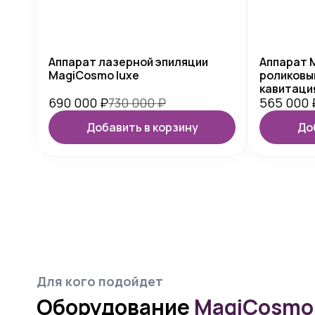
Аппарат лазерной эпиляции
Аппарат M
MagiCosmo luxe
роликовый
кавитация
690 000
₽
730 000
₽
565 000
Добавить в корзину
До
Для кого подойдет
Оборудование
MagiCosmo