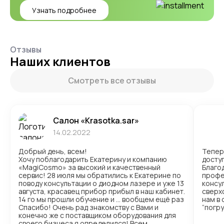
Узнать подробнее
Отзывы
Наших клиентов
Смотреть все отзывы
Салон «Krasotka.sar»
14.02.2022
Добрый день, всем!
Тепер
Хочу поблагодарить Екатерину и компанию
доступ
«MagiCosmo» за высокий и качественный
Благо
сервис! 28 июля мы обратились к Екатерине по
профе
поводу консультации о диодном лазере и уже 13
консул
августа, красавец прибор прибыл в наш кабинет.
сверх
14 го мы прошли обучение и … вообщем ещё раз
нам в
Спасибо! Очень рад знакомству с Вами и
“погр
конечно же с поставщиком оборудования для
своего бизнеса я определился! Всем