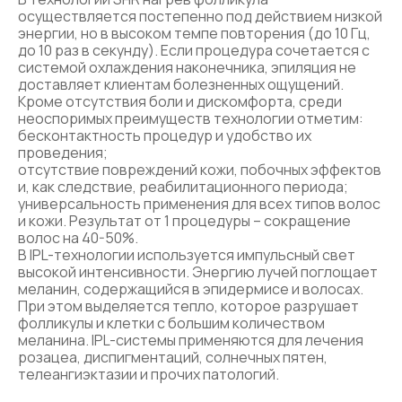
осуществляется постепенно под действием низкой
энергии, но в высоком темпе повторения (до 10 Гц,
до 10 раз в секунду). Если процедура сочетается с
системой охлаждения наконечника, эпиляция не
доставляет клиентам болезненных ощущений.
Кроме отсутствия боли и дискомфорта, среди
неоспоримых преимуществ технологии отметим:
бесконтактность процедур и удобство их
проведения;
отсутствие повреждений кожи, побочных эффектов
и, как следствие, реабилитационного периода;
универсальность применения для всех типов волос
и кожи. Результат от 1 процедуры – сокращение
волос на 40-50%.
В IPL-технологии используется импульсный свет
высокой интенсивности. Энергию лучей поглощает
меланин, содержащийся в эпидермисе и волосах.
При этом выделяется тепло, которое разрушает
фолликулы и клетки с большим количеством
меланина. IPL-системы применяются для лечения
розацеа, диспигментаций, солнечных пятен,
телеангиэктазии и прочих патологий.