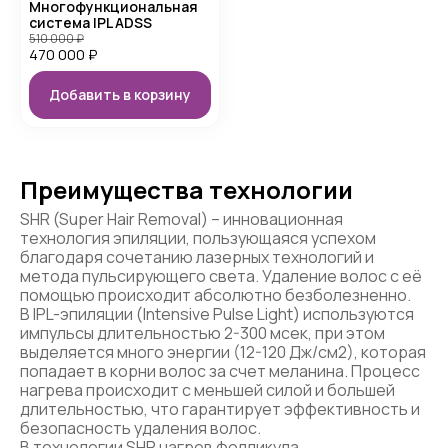
Многофункциональная
система IPL ADSS
510 000
₽
470 000
₽
Добавить в корзину
Преимущества технологии
SHR (Super Hair Removal) – инновационная
технология эпиляции, пользующаяся успехом
благодаря сочетанию лазерных технологий и
метода пульсирующего света. Удаление волос с её
помощью происходит абсолютно безболезненно.
В IPL-эпиляции (Intensive Pulse Light) используются
импульсы длительностью 2-300 мсек, при этом
выделяется много энергии (12-120 Дж/см2), которая
попадает в корни волос за счет меланина. Процесс
нагрева происходит с меньшей силой и большей
длительностью, что гарантирует эффективность и
безопасность удаления волос.
В технологии SHR нагрев фолликула