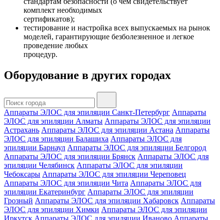
стандартам безопасности (о чем свидетельствует
комплект необходимых
сертификатов);
тестирование и настройка всех выпускаемых на рынок
моделей, гарантирующие безболезненное и легкое
проведение любых
процедур.
Оборудование в других городах
Аппараты ЭЛОС для эпиляции Санкт-Петербург
Аппараты
ЭЛОС для эпиляции Алматы
Аппараты ЭЛОС для эпиляции
Астрахань
Аппараты ЭЛОС для эпиляции Астана
Аппараты
ЭЛОС для эпиляции Балашиха
Аппараты ЭЛОС для
эпиляции Барнаул
Аппараты ЭЛОС для эпиляции Белгород
Аппараты ЭЛОС для эпиляции Брянск
Аппараты ЭЛОС для
эпиляции Челябинск
Аппараты ЭЛОС для эпиляции
Чебоксары
Аппараты ЭЛОС для эпиляции Череповец
Аппараты ЭЛОС для эпиляции Чита
Аппараты ЭЛОС для
эпиляции Екатеринбург
Аппараты ЭЛОС для эпиляции
Грозный
Аппараты ЭЛОС для эпиляции Хабаровск
Аппараты
ЭЛОС для эпиляции Химки
Аппараты ЭЛОС для эпиляции
Иркутск
Аппараты ЭЛОС для эпиляции Иваново
Аппараты