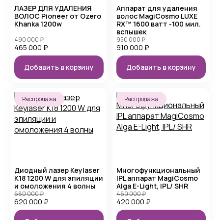
ЛАЗЕР ДЛЯ УДАЛЕНИЯ
Аппарат для удаления
ВОЛОС Pioneer от Ozero
волос MagiCosmo LUXE
Khanka 1200w
RX™ 1600 ватт -100 мил.
вспышек
490 000
₽
950 000
₽
465 000
₽
910 000
₽
Добавить в корзину
Добавить в корзину
Распродажа
Распродажа
Диодный лазер Keylaser
Многофункциональный
K18 1200 W для эпиляции
IPL аппарат MagiCosmo
и омоложения 4 волны
Alga E-Light, IPL/ SHR
680 000
₽
460 000
₽
620 000
₽
420 000
₽