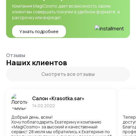
Компания MagiCosmo дает возможность своим
клиентам совершать покупки в удобном формате, в
рассрочку или в кредит.
Узнать подробнее
Отзывы
Наших клиентов
Смотреть все отзывы
Салон «Krasotka.sar»
14.02.2022
Добрый день, всем!
Тепер
Хочу поблагодарить Екатерину и компанию
доступ
«MagiCosmo» за высокий и качественный
Благо
сервис! 28 июля мы обратились к Екатерине по
профе