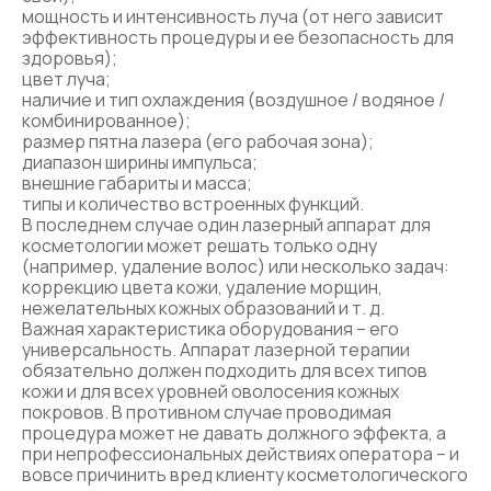
мощность и интенсивность луча (от него зависит
эффективность процедуры и ее безопасность для
здоровья);
цвет луча;
наличие и тип охлаждения (воздушное / водяное /
комбинированное);
размер пятна лазера (его рабочая зона);
диапазон ширины импульса;
внешние габариты и масса;
типы и количество встроенных функций.
В последнем случае один лазерный аппарат для
косметологии может решать только одну
(например, удаление волос) или несколько задач:
коррекцию цвета кожи, удаление морщин,
нежелательных кожных образований и т. д.
Важная характеристика оборудования – его
универсальность. Аппарат лазерной терапии
обязательно должен подходить для всех типов
кожи и для всех уровней оволосения кожных
покровов. В противном случае проводимая
процедура может не давать должного эффекта, а
при непрофессиональных действиях оператора – и
вовсе причинить вред клиенту косметологического