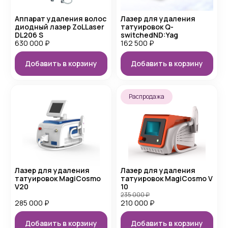
Аппарат удаления волос
Лазер для удаления
диодный лазер ZoLLaser
татуировок Q-
DL206 S
switchedND:Yag
630 000
₽
162 500
₽
Добавить в корзину
Добавить в корзину
Распродажа
Лазер для удаления
Лазер для удаления
татуировок MagiCosmo
татуировок MagiCosmo V
V20
10
235 000
₽
285 000
₽
210 000
₽
Добавить в корзину
Добавить в корзину