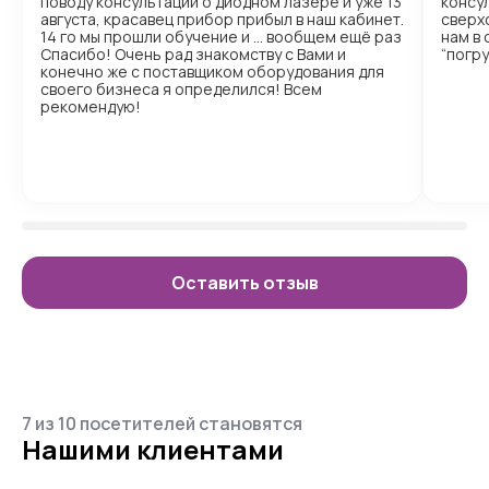
поводу консультации о диодном лазере и уже 13
консул
августа, красавец прибор прибыл в наш кабинет.
сверх
14 го мы прошли обучение и … вообщем ещё раз
нам в
Спасибо! Очень рад знакомству с Вами и
“погр
конечно же с поставщиком оборудования для
своего бизнеса я определился! Всем
рекомендую!
Оставить отзыв
7 из 10 посетителей становятся
Нашими клиентами