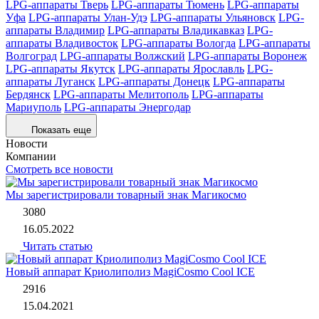
LPG-аппараты Тверь
LPG-аппараты Тюмень
LPG-аппараты
Уфа
LPG-аппараты Улан-Удэ
LPG-аппараты Ульяновск
LPG-
аппараты Владимир
LPG-аппараты Владикавказ
LPG-
аппараты Владивосток
LPG-аппараты Вологда
LPG-аппараты
Волгоград
LPG-аппараты Волжский
LPG-аппараты Воронеж
LPG-аппараты Якутск
LPG-аппараты Ярославль
LPG-
аппараты Луганск
LPG-аппараты Донецк
LPG-аппараты
Бердянск
LPG-аппараты Мелитополь
LPG-аппараты
Мариуполь
LPG-аппараты Энергодар
Показать еще
Новости
Компании
Смотреть все новости
Мы зарегистрировали товарный знак Магикосмо
3080
16.05.2022
Читать статью
Новый аппарат Криолиполиз MagiCosmo Cool ICE
2916
15.04.2021