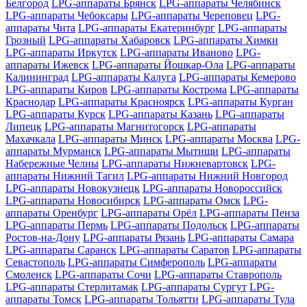
Белгород
LPG-аппараты Брянск
LPG-аппараты Челябинск
LPG-аппараты Чебоксары
LPG-аппараты Череповец
LPG-
аппараты Чита
LPG-аппараты Екатеринбург
LPG-аппараты
Грозный
LPG-аппараты Хабаровск
LPG-аппараты Химки
LPG-аппараты Иркутск
LPG-аппараты Иваново
LPG-
аппараты Ижевск
LPG-аппараты Йошкар-Ола
LPG-аппараты
Калининград
LPG-аппараты Калуга
LPG-аппараты Кемерово
LPG-аппараты Киров
LPG-аппараты Кострома
LPG-аппараты
Краснодар
LPG-аппараты Красноярск
LPG-аппараты Курган
LPG-аппараты Курск
LPG-аппараты Казань
LPG-аппараты
Липецк
LPG-аппараты Магнитогорск
LPG-аппараты
Махачкала
LPG-аппараты Минск
LPG-аппараты Москва
LPG-
аппараты Мурманск
LPG-аппараты Мытищи
LPG-аппараты
Набережные Челны
LPG-аппараты Нижневартовск
LPG-
аппараты Нижний Тагил
LPG-аппараты Нижний Новгород
LPG-аппараты Новокузнецк
LPG-аппараты Новороссийск
LPG-аппараты Новосибирск
LPG-аппараты Омск
LPG-
аппараты Оренбург
LPG-аппараты Орёл
LPG-аппараты Пенза
LPG-аппараты Пермь
LPG-аппараты Подольск
LPG-аппараты
Ростов-на-Дону
LPG-аппараты Рязань
LPG-аппараты Самара
LPG-аппараты Саранск
LPG-аппараты Саратов
LPG-аппараты
Севастополь
LPG-аппараты Симферополь
LPG-аппараты
Смоленск
LPG-аппараты Сочи
LPG-аппараты Ставрополь
LPG-аппараты Стерлитамак
LPG-аппараты Сургут
LPG-
аппараты Томск
LPG-аппараты Тольятти
LPG-аппараты Тула