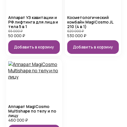
Аппарат УЗ кавитации и
Косметологический
РФ лифтинга для лица и
комбайн MagiCosmo JL
тела 5 в 1
210 (4 в 1)
65 000
₽
620 000
₽
50 000
₽
530 000
₽
Добавить в корзину
Добавить в корзину
Аппарат MagiCosmo
Multishape по телу и по
лицу
460 000
₽