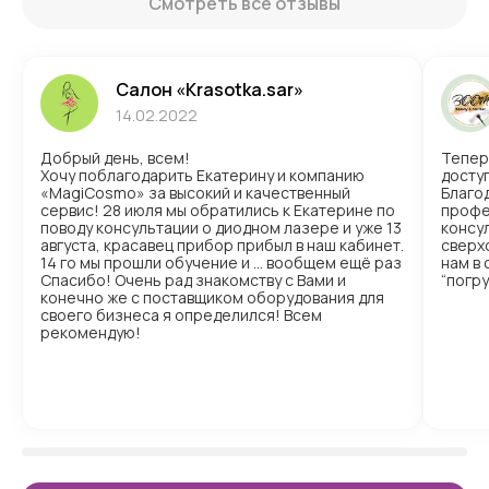
Смотреть все отзывы
Салон «Krasotka.sar»
14.02.2022
Добрый день, всем!
Тепер
Хочу поблагодарить Екатерину и компанию
доступ
«MagiCosmo» за высокий и качественный
Благо
сервис! 28 июля мы обратились к Екатерине по
профе
поводу консультации о диодном лазере и уже 13
консул
августа, красавец прибор прибыл в наш кабинет.
сверх
14 го мы прошли обучение и … вообщем ещё раз
нам в
Спасибо! Очень рад знакомству с Вами и
“погр
конечно же с поставщиком оборудования для
своего бизнеса я определился! Всем
рекомендую!