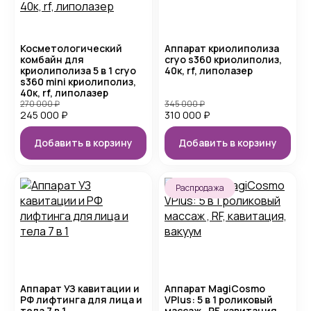
Косметологический
Аппарат криолиполиза
комбайн для
cryo s360 криолиполиз,
криолиполиза 5 в 1 cryo
40к, rf, липолазер
s360 mini криолиполиз,
40к, rf, липолазер
270 000
₽
345 000
₽
245 000
₽
310 000
₽
Добавить в корзину
Добавить в корзину
Распродажа
Аппарат УЗ кавитации и
Аппарат MagiCosmo
РФ лифтинга для лица и
VPlus: 5 в 1 роликовый
тела 7 в 1
массаж , RF, кавитация,