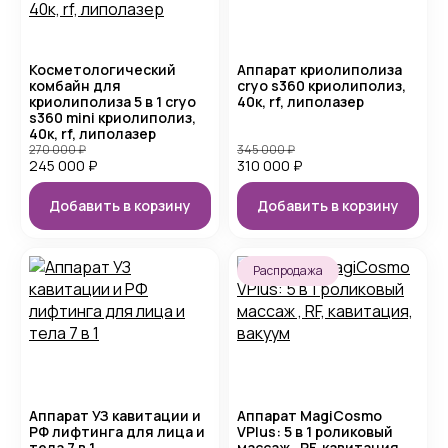
Косметологический
Аппарат криолиполиза
комбайн для
cryo s360 криолиполиз,
криолиполиза 5 в 1 cryo
40к, rf, липолазер
s360 mini криолиполиз,
40к, rf, липолазер
270 000
₽
345 000
₽
245 000
₽
310 000
₽
Добавить в корзину
Добавить в корзину
Распродажа
Аппарат УЗ кавитации и
Аппарат MagiCosmo
РФ лифтинга для лица и
VPlus: 5 в 1 роликовый
тела 7 в 1
массаж , RF, кавитация,