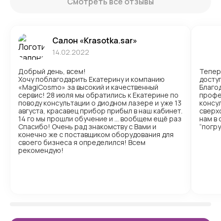
Смотреть все отзывы
Салон «Krasotka.sar»
14.02.2022
Добрый день, всем!
Тепер
Хочу поблагодарить Екатерину и компанию
доступ
«MagiCosmo» за высокий и качественный
Благо
сервис! 28 июля мы обратились к Екатерине по
профе
поводу консультации о диодном лазере и уже 13
консул
августа, красавец прибор прибыл в наш кабинет.
сверх
14 го мы прошли обучение и … вообщем ещё раз
нам в
Спасибо! Очень рад знакомству с Вами и
“погр
конечно же с поставщиком оборудования для
своего бизнеса я определился! Всем
рекомендую!