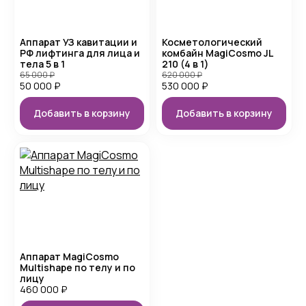
Аппарат УЗ кавитации и
Косметологический
РФ лифтинга для лица и
комбайн MagiCosmo JL
тела 5 в 1
210 (4 в 1)
65 000
₽
620 000
₽
50 000
₽
530 000
₽
Добавить в корзину
Добавить в корзину
Аппарат MagiCosmo
Multishape по телу и по
лицу
460 000
₽