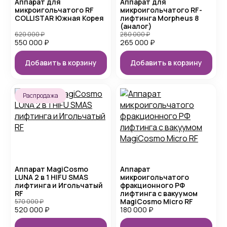
Аппарат для
Аппарат для
микроигольчатого RF
микроигольчатого RF-
COLLISTAR Южная Корея
лифтинга Morpheus 8
(аналог)
620 000
₽
280 000
₽
550 000
₽
265 000
₽
Добавить в корзину
Добавить в корзину
Распродажа
Аппарат MagiCosmo
Аппарат
LUNA 2 в 1 HIFU SMAS
микроигольчатого
лифтинга и Игольчатый
фракционного РФ
RF
лифтинга с вакуумом
MagiCosmo Micro RF
570 000
₽
520 000
₽
180 000
₽