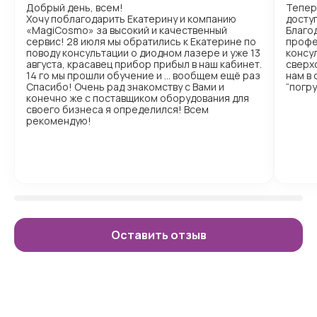
Добрый день, всем!
Тепер
Хочу поблагодарить Екатерину и компанию
доступ
«MagiCosmo» за высокий и качественный
Благо
сервис! 28 июля мы обратились к Екатерине по
профе
поводу консультации о диодном лазере и уже 13
консул
августа, красавец прибор прибыл в наш кабинет.
сверх
14 го мы прошли обучение и … вообщем ещё раз
нам в
Спасибо! Очень рад знакомству с Вами и
“погр
конечно же с поставщиком оборудования для
своего бизнеса я определился! Всем
рекомендую!
Оставить отзыв