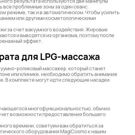
ьного результата используются две манипулы
 все проблемные зоны за один сеанс.
ом режиме, так и в автоматическом. Чтобы усилить
ванием или другими косметологическими
жи за счет вакуумного воздействия. Жировые
аются и выводятся из организма, поэтому после
ренажный эффект.
рата для LPG-массажа
куумно-роликовый массажер, который станет
лоне или клинике, необходимо обратить внимание
е. В комплекте могут идти следующие насадки:
тличающегося многофункциональностью, обычно
 счет возможности предоставления большего
много времени, советуем вам обратиться за
гического оборудования MagiCosmo к нашим