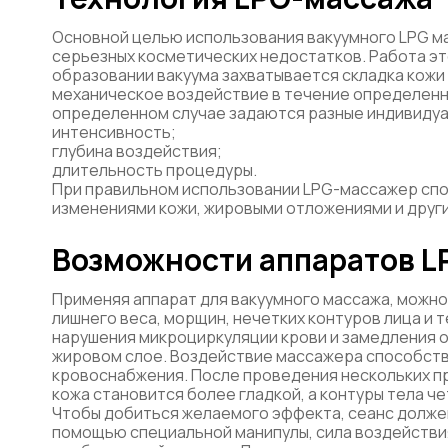
Основной целью использования вакуумного LPG м
серьезных косметических недостатков. Работа это
образовании вакуума захватывается складка кожи
механическое воздействие в течение определенн
определенном случае задаются разные индивидуа
интенсивность;
глубина воздействия;
длительность процедуры.
При правильном использовании LPG-массажер спо
изменениями кожи, жировыми отложениями и друг
Возможности аппаратов L
Применяя аппарат для вакуумного массажа, можно
лишнего веса, морщин, нечетких контуров лица и 
нарушения микроциркуляции крови и замедления 
жировом слое. Воздействие массажера способств
кровоснабжения. После проведения нескольких п
кожа становится более гладкой, а контуры тела че
Чтобы добиться желаемого эффекта, сеанс должен
помощью специальной манипулы, сила воздействи