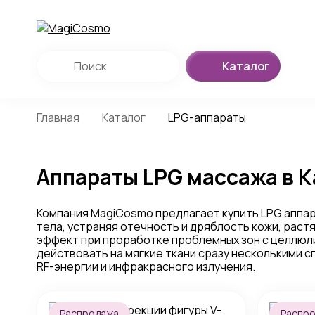
Каталог
Главная
Каталог
LPG-аппараты
Аппараты LPG массажа в 
Компания MagiCosmo предлагает купить LPG аппар
тела, устраняя отечность и дряблость кожи, рас
эффект при проработке проблемных зон с целлюл
действовать на мягкие ткани сразу несколькими с
RF-энергии и инфракрасного излучения.
Распродажа
Распр