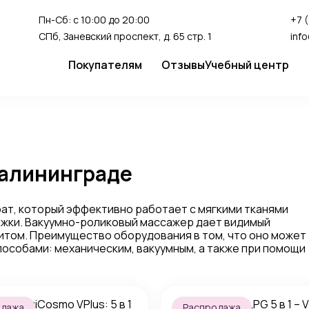
Пн-Сб: с 10:00 до 20:00
+7 
СПб, Заневский проспект, д. 65 стр. 1
inf
Покупателям
Отзывы
Учебный центр
Сервис
Студия перман
Доставка и оплата
Гарантия
Калининграде
FAQ
Как сделать заказ
ат, который эффективно работает с мягкими тканями
тяжки. Вакуумно-роликовый массажер дает видимый
итом. Преимущество оборудования в том, что оно может
пособами: механическим, вакуумным, а также при помощи
одажа
Распродажа