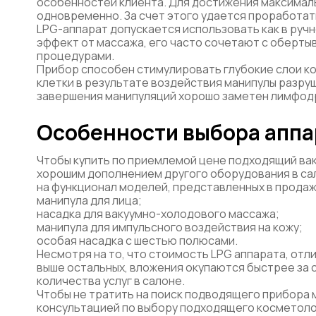
особенностей клиента. Для достижения максимал
одновременно. За счет этого удается проработать
LPG-аппарат допускается использовать как в ручн
эффект от массажа, его часто сочетают с оберты
процедурами.
Прибор способен стимулировать глубокие слои ко
клетки в результате воздействия манипулы разруш
завершения манипуляций хорошо заметен лимфод
Особенности выбора аппа
Чтобы купить по приемлемой цене подходящий ва
хорошим дополнением другого оборудования в са
на функционал моделей, представленных в продаж
манипула для лица;
насадка для вакуумно-холодового массажа;
манипула для импульсного воздействия на кожу;
особая насадка с шестью полюсами.
Несмотря на то, что стоимость LPG аппарата, о
выше остальных, вложения окупаются быстрее за
количества услуг в салоне.
Чтобы не тратить на поиск подводящего прибора 
консультацией по выбору подходящего косметоло