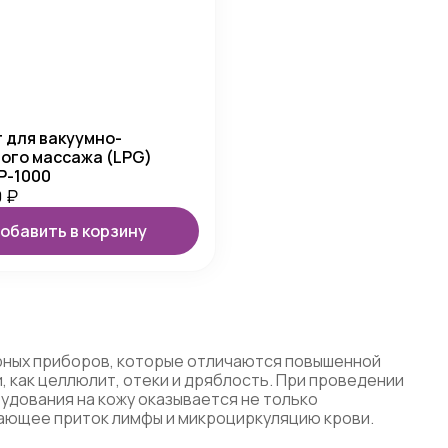
 для вакуумно-
ого массажа (LPG)
 P-1000
0
₽
обавить в корзину
ярных приборов, которые отличаются повышенной
 как целлюлит, отеки и дряблость. При проведении
удования на кожу оказывается не только
шающее приток лимфы и микроциркуляцию крови.