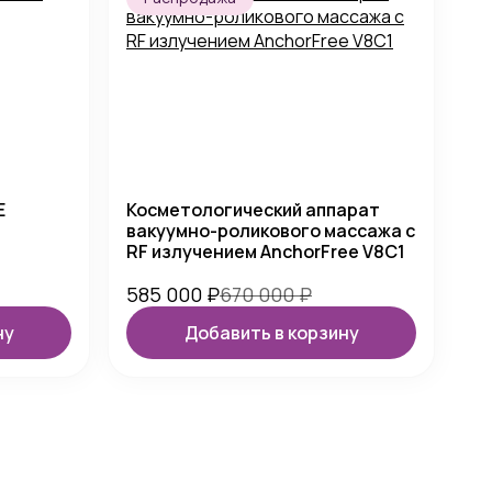
E
Косметологический аппарат
вакуумно-роликового массажа с
RF излучением AnchorFree V8C1
585 000
₽
670 000
₽
ну
Добавить в корзину