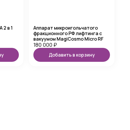
 2 в 1
Аппарат микроигольчатого
фракционного РФ лифтинга с
вакуумом MagiCosmo Micro RF
180 000
₽
ну
Добавить в корзину