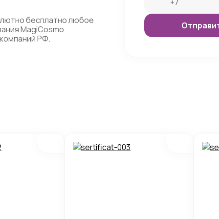
олютно бесплатно любое
мпания MagiCosmo
компаний РФ.