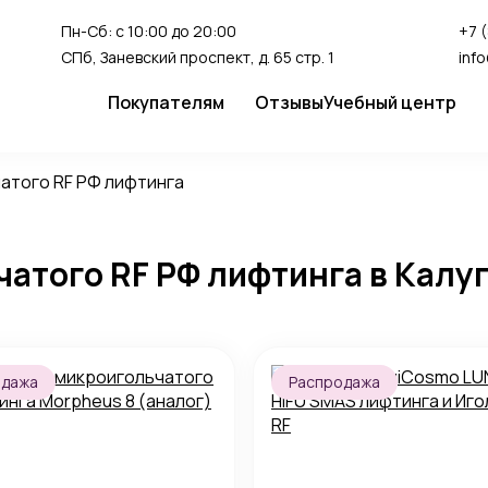
Пн-Сб: с 10:00 до 20:00
+7 
СПб, Заневский проспект, д. 65 стр. 1
inf
Покупателям
Отзывы
Учебный центр
Сервис
Студия перман
атого RF РФ лифтинга
Доставка и оплата
Гарантия
атого RF РФ лифтинга в Калу
FAQ
Как сделать заказ
одажа
Распродажа