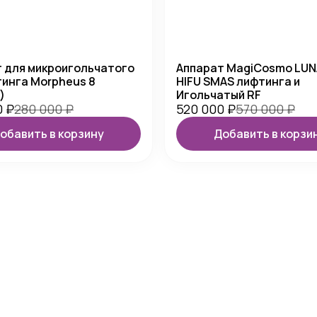
 для микроигольчатого
Аппарат MagiCosmo LUNA
инга Morpheus 8
HIFU SMAS лифтинга и
)
Игольчатый RF
0
₽
280 000
₽
520 000
₽
570 000
₽
обавить в корзину
Добавить в корзи