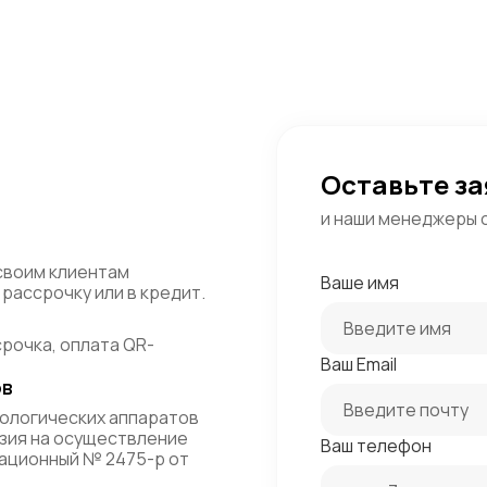
Оставьте за
и наши менеджеры 
своим клиентам
Ваше имя
рассрочку или в кредит.
срочка, оплата QR-
Ваш Email
ов
ологических аппаратов
зия на осуществление
Ваш телефон
ационный № 2475-р от