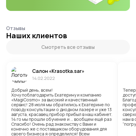
Отзывы
Наших клиентов
Смотреть все отзывы
Салон «Krasotka.sar»
14.02.2022
Добрый день, всем!
Тепер
Хочу поблагодарить Екатерину и компанию
доступ
«MagiCosmo» за высокий и качественный
Благо
сервис! 28 июля мы обратились к Екатерине по
профе
поводу консультации о диодном лазере и уже 13
консул
августа, красавец прибор прибыл в наш кабинет.
сверх
14 го мы прошли обучение и … вообщем ещё раз
нам в
Спасибо! Очень рад знакомству с Вами и
“погр
конечно же с поставщиком оборудования для
своего бизнеса я определился! Всем