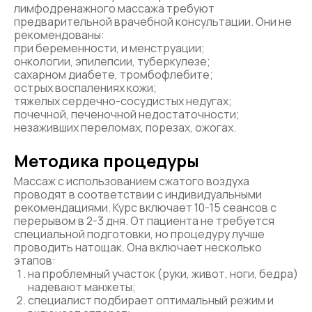
лимфодренажного массажа требуют
предварительной врачебной консультации. Они не
рекомендованы:
при беременности, и менструации;
онкологии, эпилепсии, туберкулезе;
сахарном диабете, тромбофлебите;
острых воспалениях кожи;
тяжелых сердечно-сосудистых недугах;
почечной, печеночной недостаточности;
незаживших переломах, порезах, ожогах.
Методика процедуры
Массаж с использованием сжатого воздуха
проводят в соответствии с индивидуальными
рекомендациями. Курс включает 10-15 сеансов с
перерывом в 2-3 дня. От пациента не требуется
специальной подготовки, но процедуру лучше
проводить натощак. Она включает несколько
этапов:
на проблемный участок (руки, живот, ноги, бедра)
надевают манжеты;
специалист подбирает оптимальный режим и