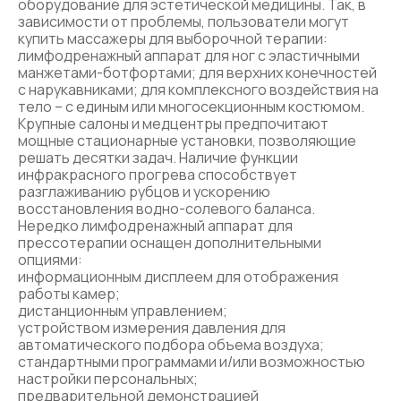
оборудование для эстетической медицины. Так, в
зависимости от проблемы, пользователи могут
купить массажеры для выборочной терапии:
лимфодренажный аппарат для ног с эластичными
манжетами-ботфортами; для верхних конечностей
с нарукавниками; для комплексного воздействия на
тело – с единым или многосекционным костюмом.
Крупные салоны и медцентры предпочитают
мощные стационарные установки, позволяющие
решать десятки задач. Наличие функции
инфракрасного прогрева способствует
разглаживанию рубцов и ускорению
восстановления водно-солевого баланса.
Нередко лимфодренажный аппарат для
прессотерапии оснащен дополнительными
опциями:
информационным дисплеем для отображения
работы камер;
дистанционным управлением;
устройством измерения давления для
автоматического подбора объема воздуха;
стандартными программами и/или возможностью
настройки персональных;
предварительной демонстрацией