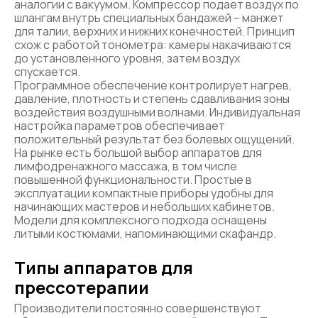
аналогии с вакуумом. Компрессор подает воздух по
шлангам внутрь специальных бандажей – манжет
для талии, верхних и нижних конечностей. Принцип
схож с работой тонометра: камеры накачиваются
до установленного уровня, затем воздух
спускается.
Программное обеспечение контролирует нагрев,
давление, плотность и степень сдавливания зоны
воздействия воздушными волнами. Индивидуальная
настройка параметров обеспечивает
положительный результат без болевых ощущений.
На рынке есть большой выбор аппаратов для
лимфодренажного массажа, в том числе
повышенной функциональности. Простые в
эксплуатации компактные приборы удобны для
начинающих мастеров и небольших кабинетов.
Модели для комплексного подхода оснащены
литыми костюмами, напоминающими скафандр.
Типы аппаратов для
прессотерапии
Производители постоянно совершенствуют