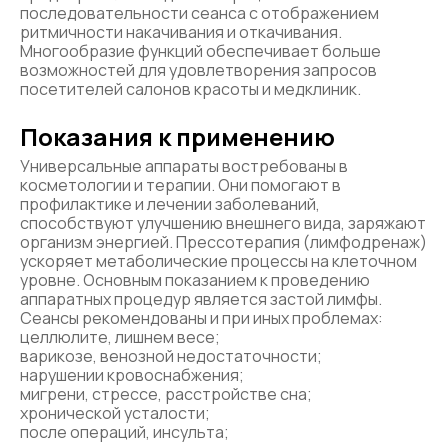
последовательности сеанса с отображением
ритмичности накачивания и откачивания.
Многообразие функций обеспечивает больше
возможностей для удовлетворения запросов
посетителей салонов красоты и медклиник.
Показания к применению
Универсальные аппараты востребованы в
косметологии и терапии. Они помогают в
профилактике и лечении заболеваний,
способствуют улучшению внешнего вида, заряжают
организм энергией. Прессотерапия (лимфодренаж)
ускоряет метаболические процессы на клеточном
уровне. Основным показанием к проведению
аппаратных процедур является застой лимфы.
Сеансы рекомендованы и при иных проблемах:
целлюлите, лишнем весе;
варикозе, венозной недостаточности;
нарушении кровоснабжения;
мигрени, стрессе, расстройстве сна;
хронической усталости;
после операций, инсульта;