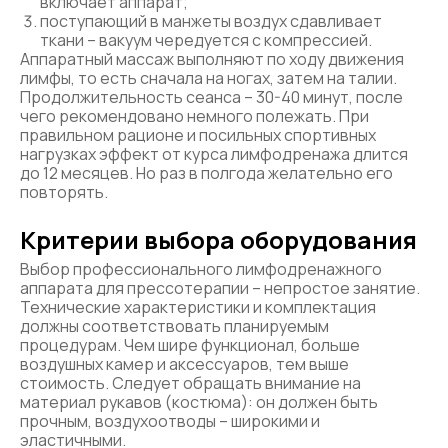
включает аппарат;
поступающий в манжеты воздух сдавливает
ткани – вакуум чередуется с компрессией.
Аппаратный массаж выполняют по ходу движения
лимфы, то есть сначала на ногах, затем на талии.
Продолжительность сеанса – 30-40 минут, после
чего рекомендовано немного полежать. При
правильном рационе и посильных спортивных
нагрузках эффект от курса лимфодренажа длится
до 12 месяцев. Но раз в полгода желательно его
повторять.
Критерии выбора оборудования
Выбор профессионального лимфодренажного
аппарата для прессотерапии – непростое занятие.
Технические характеристики и комплектация
должны соответствовать планируемым
процедурам. Чем шире функционал, больше
воздушных камер и аксессуаров, тем выше
стоимость. Следует обращать внимание на
материал рукавов (костюма): он должен быть
прочным, воздухоотводы – широкими и
эластичными.