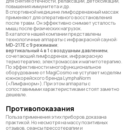
для снятия отечности, релаксации, детоксикации,
повышения иммунитета и др.
В спортивной медицине лимфодренажный массаж
применяют для оперативного восстановления
после травм. Он эффективно снимает усталость
мышц после физических нагрузок.
В каталоге нашей компании представлены
технологичные аппараты с инфракрасной сауной:
MD-217E с 9 режимами
;
вертикальный 4 в 1 с воздушным давлением
,
сочетающий лимфодренаж, инфракрасную
термотерапию, электромассаж и магнитотерапию.
По эффективности многофункциональное
оборудование от MagiCosmo не уступает моделям
южнокорейского бренда LymphaNorm
(«Лимфанорм»). При этом аппараты с
сопоставимыми характеристиками стоят заметно
дешевле.
Противопоказания
Польза применения этих приборов доказана
практикой. Но несмотря на массу позитивных
отзывов, сеансы прессотерапии и