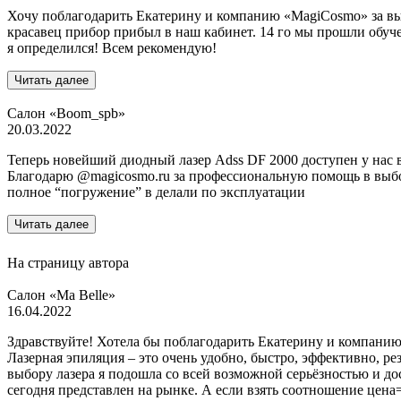
Хочу поблагодарить Екатерину и компанию «MagiCosmo» за выс
красавец прибор прибыл в наш кабинет. 14 го мы прошли обуч
я определился! Всем рекомендую!
Читать далее
Салон «Boom_spb»
20.03.2022
Теперь новейший диодный лазер Adss DF 2000 доступен у нас в
Благодарю @magicosmo.ru за профессиональную помощь в выбор
полное “погружение” в делали по эксплуатации
Читать далее
На страницу автора
Салон «Ma Belle»
16.04.2022
Здравствуйте! Хотела бы поблагодарить Екатерину и компанию
Лазерная эпиляция – это очень удобно, быстро, эффективно, ре
выбору лазера я подошла со всей возможной серьёзностью и до
сегодня представлен на рынке. А если взять соотношение цена