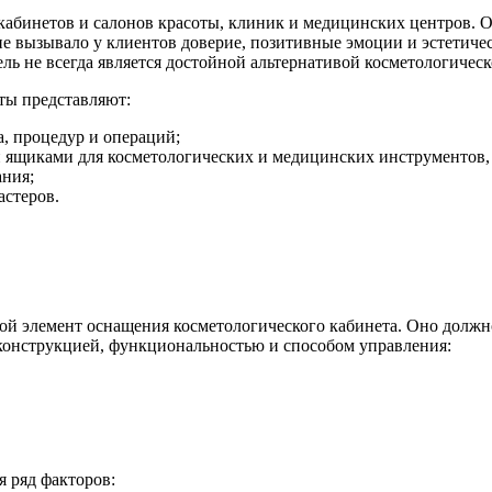
абинетов и салонов красоты, клиник и медицинских центров. О
 вызывало у клиентов доверие, позитивные эмоции и эстетичес
ль не всегда является достойной альтернативой косметологическ
ты представляют:
а, процедур и операций;
щиками для косметологических и медицинских инструментов, ср
ания;
астеров.
ой элемент оснащения косметологического кабинета. Оно должн
 конструкцией, функциональностью и способом управления:
я ряд факторов: