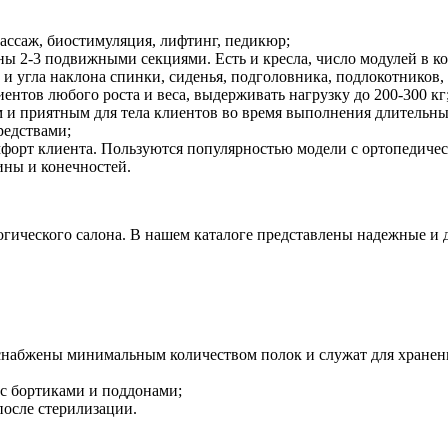
ассаж, биостимуляция, лифтинг, педикюр;
ы 2-3 подвижными секциями. Есть и кресла, число модулей в ко
 и угла наклона спинки, сиденья, подголовника, подлокотников,
нтов любого роста и веса, выдерживать нагрузку до 200-300 кг
 и приятным для тела клиентов во время выполнения длительны
редствами;
омфорт клиента. Пользуются популярностью модели с ортопеди
ны и конечностей.
ического салона. В нашем каталоге представлены надежные и д
снабжены минимальным количеством полок и служат для хранен
с бортиками и поддонами;
после стерилизации.