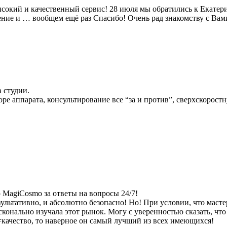
окий и качественный сервис! 28 июля мы обратились к Екатерин
ение и … вообщем ещё раз Спасибо! Очень рад знакомству с Вами
 студии.
е аппарата, консультирование все “за и против”, сверхскорост
 MagiCosmo за ответы на вопросы 24/7!
зультативно, и абсолютно безопасно! Но! При условии, что маст
сконально изучала этот рынок. Могу с уверенностью сказать, чт
=качество, то наверное он самый лучший из всех имеющихся!