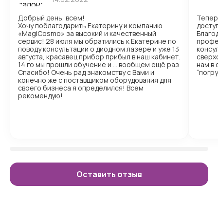
Добрый день, всем!
Тепер
Хочу поблагодарить Екатерину и компанию
доступ
«MagiCosmo» за высокий и качественный
Благо
сервис! 28 июля мы обратились к Екатерине по
профе
поводу консультации о диодном лазере и уже 13
консул
августа, красавец прибор прибыл в наш кабинет.
сверх
14 го мы прошли обучение и … вообщем ещё раз
нам в
Спасибо! Очень рад знакомству с Вами и
“погр
конечно же с поставщиком оборудования для
своего бизнеса я определился! Всем
рекомендую!
Оставить отзыв