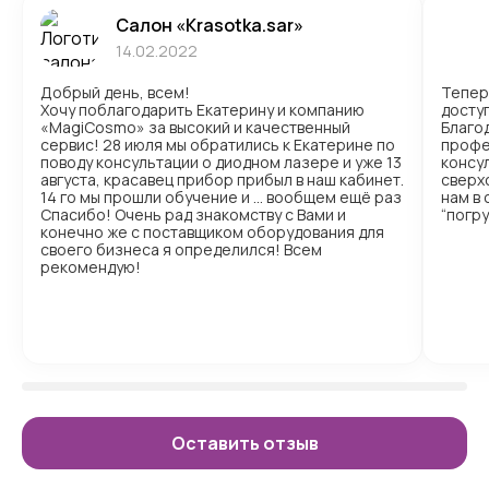
Салон «Krasotka.sar»
14.02.2022
Добрый день, всем!
Тепер
Хочу поблагодарить Екатерину и компанию
доступ
«MagiCosmo» за высокий и качественный
Благо
сервис! 28 июля мы обратились к Екатерине по
профе
поводу консультации о диодном лазере и уже 13
консул
августа, красавец прибор прибыл в наш кабинет.
сверх
14 го мы прошли обучение и … вообщем ещё раз
нам в
Спасибо! Очень рад знакомству с Вами и
“погр
конечно же с поставщиком оборудования для
своего бизнеса я определился! Всем
рекомендую!
Оставить отзыв