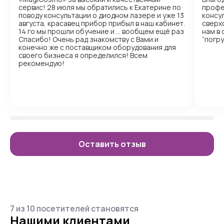
сервис! 28 июля мы обратились к Екатерине по
профе
поводу консультации о диодном лазере и уже 13
консул
августа, красавец прибор прибыл в наш кабинет.
сверх
14 го мы прошли обучение и … вообщем ещё раз
нам в
Спасибо! Очень рад знакомству с Вами и
“погр
конечно же с поставщиком оборудования для
своего бизнеса я определился! Всем
рекомендую!
Оставить отзыв
7 из 10 посетителей становятся
Нашими клиентами