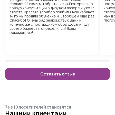
сервис! 28 июля мы обратились к Екатерине по
профе
поводу консультации о диодном лазере и уже 13
консул
августа, красавец прибор прибыл в наш кабинет.
сверх
14 го мы прошли обучение и … вообщем ещё раз
нам в
Спасибо! Очень рад знакомству с Вами и
“погр
конечно же с поставщиком оборудования для
своего бизнеса я определился! Всем
рекомендую!
Оставить отзыв
7 из 10 посетителей становятся
Нашими клиентами