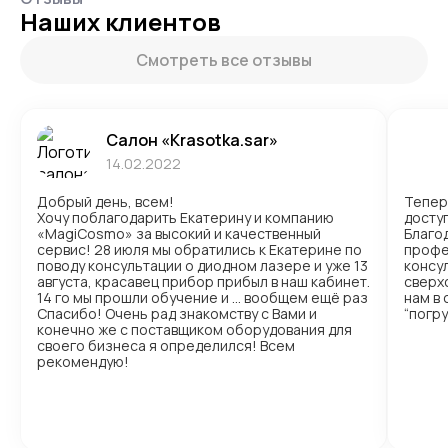
Наших клиентов
Смотреть все отзывы
Салон «Krasotka.sar»
14.02.2022
Добрый день, всем!
Тепер
Хочу поблагодарить Екатерину и компанию
доступ
«MagiCosmo» за высокий и качественный
Благо
сервис! 28 июля мы обратились к Екатерине по
профе
поводу консультации о диодном лазере и уже 13
консул
августа, красавец прибор прибыл в наш кабинет.
сверх
14 го мы прошли обучение и … вообщем ещё раз
нам в
Спасибо! Очень рад знакомству с Вами и
“погр
конечно же с поставщиком оборудования для
своего бизнеса я определился! Всем
рекомендую!