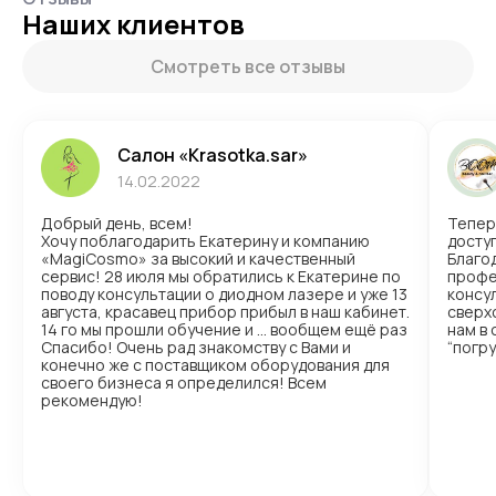
Наших клиентов
Смотреть все отзывы
Салон «Krasotka.sar»
14.02.2022
Добрый день, всем!
Тепер
Хочу поблагодарить Екатерину и компанию
доступ
«MagiCosmo» за высокий и качественный
Благо
сервис! 28 июля мы обратились к Екатерине по
профе
поводу консультации о диодном лазере и уже 13
консул
августа, красавец прибор прибыл в наш кабинет.
сверх
14 го мы прошли обучение и … вообщем ещё раз
нам в
Спасибо! Очень рад знакомству с Вами и
“погр
конечно же с поставщиком оборудования для
своего бизнеса я определился! Всем
рекомендую!