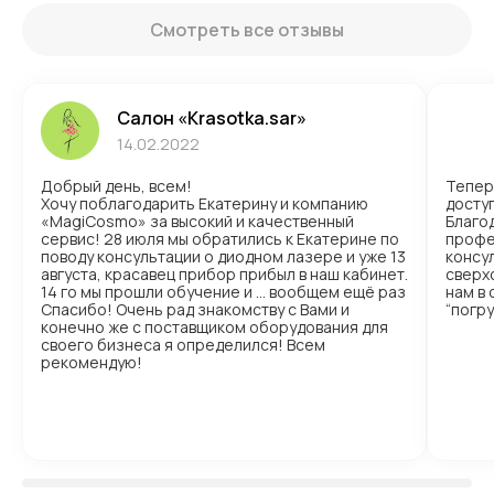
Смотреть все отзывы
Салон «Krasotka.sar»
14.02.2022
Добрый день, всем!
Тепер
Хочу поблагодарить Екатерину и компанию
доступ
«MagiCosmo» за высокий и качественный
Благо
сервис! 28 июля мы обратились к Екатерине по
профе
поводу консультации о диодном лазере и уже 13
консул
августа, красавец прибор прибыл в наш кабинет.
сверх
14 го мы прошли обучение и … вообщем ещё раз
нам в
Спасибо! Очень рад знакомству с Вами и
“погр
конечно же с поставщиком оборудования для
своего бизнеса я определился! Всем
рекомендую!