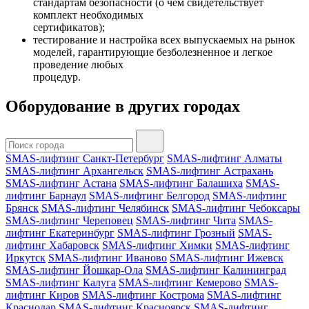
стандартам безопасности (о чем свидетельствует
комплект необходимых
сертификатов);
тестирование и настройка всех выпускаемых на рынок
моделей, гарантирующие безболезненное и легкое
проведение любых
процедур.
Оборудование в других городах
SMAS-лифтинг Санкт-Петербург
SMAS-лифтинг Алматы
SMAS-лифтинг Архангельск
SMAS-лифтинг Астрахань
SMAS-лифтинг Астана
SMAS-лифтинг Балашиха
SMAS-
лифтинг Барнаул
SMAS-лифтинг Белгород
SMAS-лифтинг
Брянск
SMAS-лифтинг Челябинск
SMAS-лифтинг Чебоксары
SMAS-лифтинг Череповец
SMAS-лифтинг Чита
SMAS-
лифтинг Екатеринбург
SMAS-лифтинг Грозный
SMAS-
лифтинг Хабаровск
SMAS-лифтинг Химки
SMAS-лифтинг
Иркутск
SMAS-лифтинг Иваново
SMAS-лифтинг Ижевск
SMAS-лифтинг Йошкар-Ола
SMAS-лифтинг Калининград
SMAS-лифтинг Калуга
SMAS-лифтинг Кемерово
SMAS-
лифтинг Киров
SMAS-лифтинг Кострома
SMAS-лифтинг
Краснодар
SMAS-лифтинг Красноярск
SMAS-лифтинг