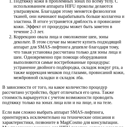
Подтяжку кожи в проблемных зонах по всему телу. С
использованием аппарата HIFU проколы делаются
ультразвуком. Благодаря этому меняется физиология
тканей, они начинают вырабатывать больше коллагена и
эластина. В итоге устраняется дряблость и провисание
кожи. Эффект от процедуры может быть заметен в
течение 2-3 лет.
Коррекцию овала лица и омоложение шеи, зоны
декольте. В этом случае вы можете купить подходящий
аппарат для SMAS-лифтинга дешевле благодаря тому,
что такая установка рассчитана только для зоны лица и
шеи. Одновременно при помощи оборудования
выполняются самые востребованные процедуры:
устранение двойного подбородка, складок вокруг рта, а
также коррекция мешков под глазами, провисаний кожи,
межбровной складки и складок лба.
В зависимости от того, на какое количество процедур
рассчитано устройство, будет отличаться его цена. Также
стоимость варьируется с учетом возможности проводить
подтяжку только на зонах лица или и на лице, и на теле.
Если вам сложно выбрать аппарат SMAS-лифтинга,
ориентируясь исключительно на технические описания и
характеристики, позвоните в MagiCosmo для консультации.