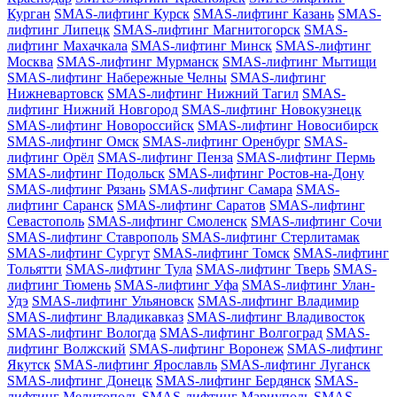
Курган
SMAS-лифтинг Курск
SMAS-лифтинг Казань
SMAS-
лифтинг Липецк
SMAS-лифтинг Магнитогорск
SMAS-
лифтинг Махачкала
SMAS-лифтинг Минск
SMAS-лифтинг
Москва
SMAS-лифтинг Мурманск
SMAS-лифтинг Мытищи
SMAS-лифтинг Набережные Челны
SMAS-лифтинг
Нижневартовск
SMAS-лифтинг Нижний Тагил
SMAS-
лифтинг Нижний Новгород
SMAS-лифтинг Новокузнецк
SMAS-лифтинг Новороссийск
SMAS-лифтинг Новосибирск
SMAS-лифтинг Омск
SMAS-лифтинг Оренбург
SMAS-
лифтинг Орёл
SMAS-лифтинг Пенза
SMAS-лифтинг Пермь
SMAS-лифтинг Подольск
SMAS-лифтинг Ростов-на-Дону
SMAS-лифтинг Рязань
SMAS-лифтинг Самара
SMAS-
лифтинг Саранск
SMAS-лифтинг Саратов
SMAS-лифтинг
Севастополь
SMAS-лифтинг Смоленск
SMAS-лифтинг Сочи
SMAS-лифтинг Ставрополь
SMAS-лифтинг Стерлитамак
SMAS-лифтинг Сургут
SMAS-лифтинг Томск
SMAS-лифтинг
Тольятти
SMAS-лифтинг Тула
SMAS-лифтинг Тверь
SMAS-
лифтинг Тюмень
SMAS-лифтинг Уфа
SMAS-лифтинг Улан-
Удэ
SMAS-лифтинг Ульяновск
SMAS-лифтинг Владимир
SMAS-лифтинг Владикавказ
SMAS-лифтинг Владивосток
SMAS-лифтинг Вологда
SMAS-лифтинг Волгоград
SMAS-
лифтинг Волжский
SMAS-лифтинг Воронеж
SMAS-лифтинг
Якутск
SMAS-лифтинг Ярославль
SMAS-лифтинг Луганск
SMAS-лифтинг Донецк
SMAS-лифтинг Бердянск
SMAS-
лифтинг Мелитополь
SMAS-лифтинг Мариуполь
SMAS-