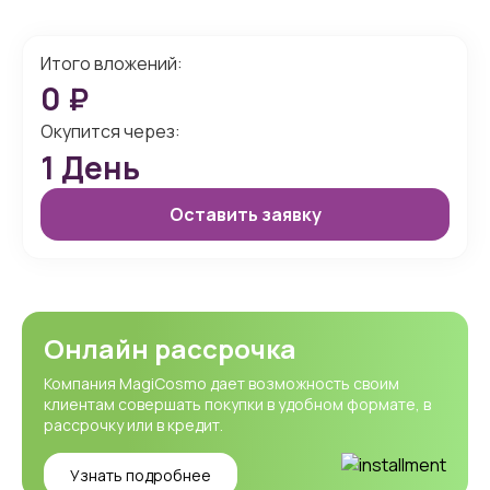
Итого вложений:
0
₽
Окупится через:
1
День
Оставить заявку
Онлайн рассрочка
Компания MagiCosmo дает возможность своим
клиентам совершать покупки в удобном формате, в
рассрочку или в кредит.
Узнать подробнее