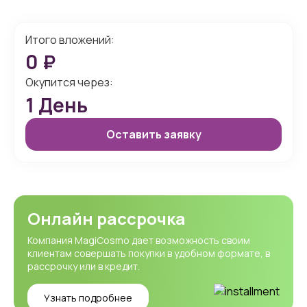
Итого вложений:
0
₽
Окупится через:
1
День
Оставить заявку
Онлайн рассрочка
Компания MagiCosmo дает возможность своим
клиентам совершать покупки в удобном формате, в
рассрочку или в кредит.
Узнать подробнее