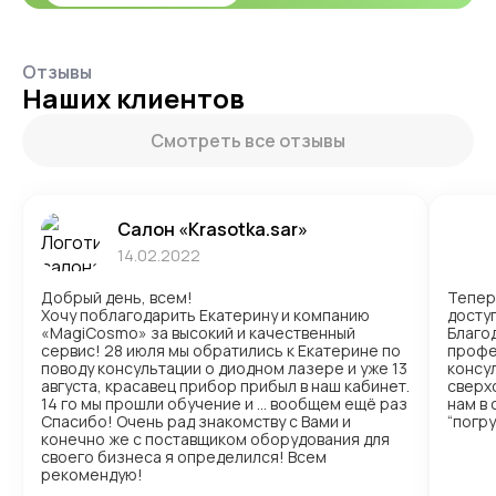
Отзывы
Наших клиентов
Смотреть все отзывы
Салон «Krasotka.sar»
14.02.2022
Добрый день, всем!
Тепер
Хочу поблагодарить Екатерину и компанию
доступ
«MagiCosmo» за высокий и качественный
Благо
сервис! 28 июля мы обратились к Екатерине по
профе
поводу консультации о диодном лазере и уже 13
консул
августа, красавец прибор прибыл в наш кабинет.
сверх
14 го мы прошли обучение и … вообщем ещё раз
нам в
Спасибо! Очень рад знакомству с Вами и
“погр
конечно же с поставщиком оборудования для
своего бизнеса я определился! Всем
рекомендую!