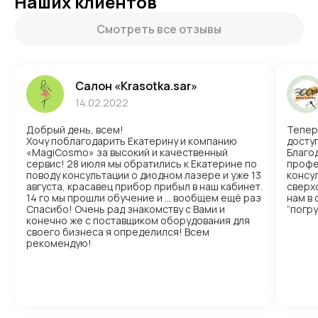
Наших клиентов
Смотреть все отзывы
Салон «Krasotka.sar»
14.02.2022
Добрый день, всем!
Тепер
Хочу поблагодарить Екатерину и компанию
доступ
«MagiCosmo» за высокий и качественный
Благо
сервис! 28 июля мы обратились к Екатерине по
профе
поводу консультации о диодном лазере и уже 13
консул
августа, красавец прибор прибыл в наш кабинет.
сверх
14 го мы прошли обучение и … вообщем ещё раз
нам в
Спасибо! Очень рад знакомству с Вами и
“погр
конечно же с поставщиком оборудования для
своего бизнеса я определился! Всем
рекомендую!