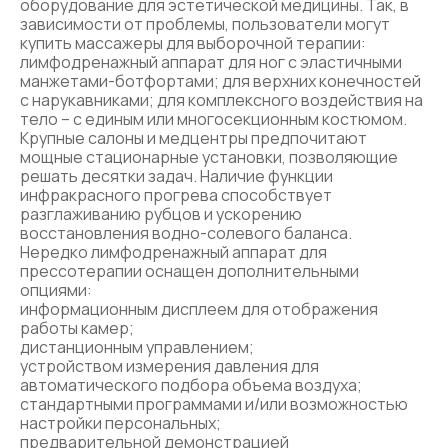
оборудование для эстетической медицины. Так, в
зависимости от проблемы, пользователи могут
купить массажеры для выборочной терапии:
лимфодренажный аппарат для ног с эластичными
манжетами-ботфортами; для верхних конечностей
с нарукавниками; для комплексного воздействия на
тело – с единым или многосекционным костюмом.
Крупные салоны и медцентры предпочитают
мощные стационарные установки, позволяющие
решать десятки задач. Наличие функции
инфракрасного прогрева способствует
разглаживанию рубцов и ускорению
восстановления водно-солевого баланса.
Нередко лимфодренажный аппарат для
прессотерапии оснащен дополнительными
опциями:
информационным дисплеем для отображения
работы камер;
дистанционным управлением;
устройством измерения давления для
автоматического подбора объема воздуха;
стандартными программами и/или возможностью
настройки персональных;
предварительной демонстрацией