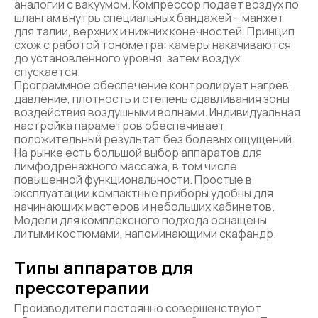
аналогии с вакуумом. Компрессор подает воздух по
шлангам внутрь специальных бандажей – манжет
для талии, верхних и нижних конечностей. Принцип
схож с работой тонометра: камеры накачиваются
до установленного уровня, затем воздух
спускается.
Программное обеспечение контролирует нагрев,
давление, плотность и степень сдавливания зоны
воздействия воздушными волнами. Индивидуальная
настройка параметров обеспечивает
положительный результат без болевых ощущений.
На рынке есть большой выбор аппаратов для
лимфодренажного массажа, в том числе
повышенной функциональности. Простые в
эксплуатации компактные приборы удобны для
начинающих мастеров и небольших кабинетов.
Модели для комплексного подхода оснащены
литыми костюмами, напоминающими скафандр.
Типы аппаратов для
прессотерапии
Производители постоянно совершенствуют