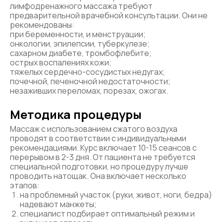
лимфодренажного массажа требуют
предварительной врачебной консультации. Они не
рекомендованы:
при беременности, и менструации;
онкологии, эпилепсии, туберкулезе;
сахарном диабете, тромбофлебите;
острых воспалениях кожи;
тяжелых сердечно-сосудистых недугах;
почечной, печеночной недостаточности;
незаживших переломах, порезах, ожогах.
Методика процедуры
Массаж с использованием сжатого воздуха
проводят в соответствии с индивидуальными
рекомендациями. Курс включает 10-15 сеансов с
перерывом в 2-3 дня. От пациента не требуется
специальной подготовки, но процедуру лучше
проводить натощак. Она включает несколько
этапов:
на проблемный участок (руки, живот, ноги, бедра)
надевают манжеты;
специалист подбирает оптимальный режим и