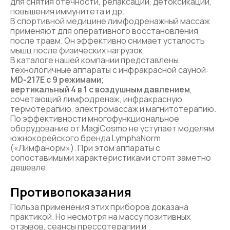
для снятия отечности, релаксации, детоксикации,
повышения иммунитета и др.
В спортивной медицине лимфодренажный массаж
применяют для оперативного восстановления
после травм. Он эффективно снимает усталость
мышц после физических нагрузок.
В каталоге нашей компании представлены
технологичные аппараты с инфракрасной сауной:
MD-217E с 9 режимами
;
вертикальный 4 в 1 с воздушным давлением
,
сочетающий лимфодренаж, инфракрасную
термотерапию, электромассаж и магнитотерапию.
По эффективности многофункциональное
оборудование от MagiCosmo не уступает моделям
южнокорейского бренда LymphaNorm
(«Лимфанорм»). При этом аппараты с
сопоставимыми характеристиками стоят заметно
дешевле.
Противопоказания
Польза применения этих приборов доказана
практикой. Но несмотря на массу позитивных
отзывов, сеансы прессотерапии и