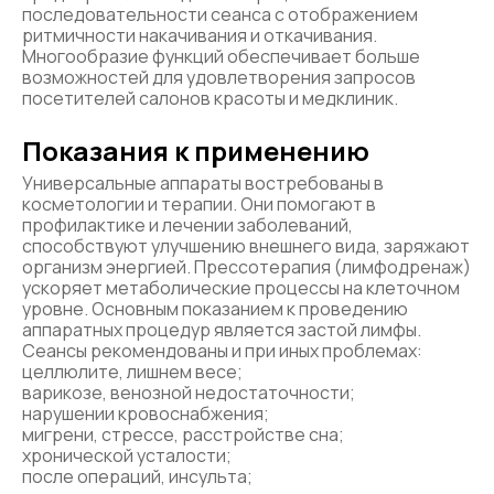
последовательности сеанса с отображением
ритмичности накачивания и откачивания.
Многообразие функций обеспечивает больше
возможностей для удовлетворения запросов
посетителей салонов красоты и медклиник.
Показания к применению
Универсальные аппараты востребованы в
косметологии и терапии. Они помогают в
профилактике и лечении заболеваний,
способствуют улучшению внешнего вида, заряжают
организм энергией. Прессотерапия (лимфодренаж)
ускоряет метаболические процессы на клеточном
уровне. Основным показанием к проведению
аппаратных процедур является застой лимфы.
Сеансы рекомендованы и при иных проблемах:
целлюлите, лишнем весе;
варикозе, венозной недостаточности;
нарушении кровоснабжения;
мигрени, стрессе, расстройстве сна;
хронической усталости;
после операций, инсульта;