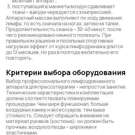
включает аппарат;
поступающий в манжеты воздух сдавливает
ткани – вакуум чередуется с компрессией.
Аппаратный массаж выполняют по ходу движения
лимфы, то есть сначала на ногах, затем на талии.
Продолжительность сеанса – 30-40 минут, после
чего рекомендовано немного полежать. При
правильном рационе и посильных спортивных
нагрузках эффект от курса лимфодренажа длится
до 12 месяцев. Но раз в полгода желательно его
повторять.
Критерии выбора оборудования
Выбор профессионального лимфодренажного
аппарата для прессотерапии – непростое занятие.
Технические характеристики и комплектация
должны соответствовать планируемым
процедурам. Чем шире функционал, больше
воздушных камер и аксессуаров, тем выше
стоимость. Следует обращать внимание на
материал рукавов (костюма): он должен быть
прочным, воздухоотводы – широкими и
эластичными.