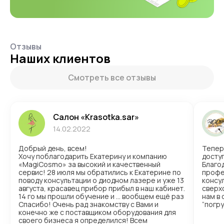
Отзывы
Наших клиентов
Смотреть все отзывы
Салон «Krasotka.sar»
14.02.2022
Добрый день, всем!
Тепер
Хочу поблагодарить Екатерину и компанию
доступ
«MagiCosmo» за высокий и качественный
Благо
сервис! 28 июля мы обратились к Екатерине по
профе
поводу консультации о диодном лазере и уже 13
консул
августа, красавец прибор прибыл в наш кабинет.
сверх
14 го мы прошли обучение и … вообщем ещё раз
нам в
Спасибо! Очень рад знакомству с Вами и
“погр
конечно же с поставщиком оборудования для
своего бизнеса я определился! Всем