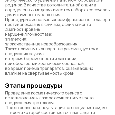
хирургического удаления папиллом, бородавок и
родинок. В качестве дополнительной опции в
определенных моделях имеется набор аксессуаров
для интимного омоложения.
Процедуры с использованием фракционного лазера
противопоказаны в случаях, если у клиента
диагностированы:
нарушения гомеостаза;
эпилепсия;
злокачественные новообразования.
Также применять аппарат не рекомендуется в
следующих случаях:
во время беременности и лактации;
при обострении хронических болезней;
во время приема препаратов, оказывающих
влияние на свертываемость крови.
Этапы процедуры
Проведение косметического сеанса с
использованием лазера осуществляется по
следующему протоколу:
контрольная консультация со специалистом, во
время которой составляется план задач и