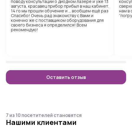
поводу консультации о диодном лазере и уже 13
консул
августа, красавец прибор прибыл в наш кабинет.
сверх
14 го мы прошли обучение и … вообщем ещё раз
нам в
Спасибо! Очень рад знакомству с Вами и
“погр
конечно же с поставщиком оборудования для
своего бизнеса я определился! Всем
рекомендую!
Оставить отзыв
7 из 10 посетителей становятся
Нашими клиентами