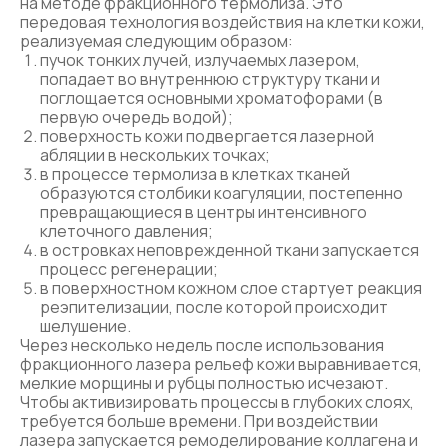
на методе фракционного термолиза. Это
передовая технология воздействия на клетки кожи,
реализуемая следующим образом:
пучок тонких лучей, излучаемых лазером,
попадает во внутреннюю структуру ткани и
поглощается основными хроматофорами (в
первую очередь водой);
поверхность кожи подвергается лазерной
абляции в нескольких точках;
в процессе термолиза в клетках тканей
образуются столбики коагуляции, постепенно
превращающиеся в центры интенсивного
клеточного давления;
в островках неповрежденной ткани запускается
процесс регенерации;
в поверхностном кожном слое стартует реакция
реэпителизации, после которой происходит
шелушение.
Через несколько недель после использования
фракционного лазера рельеф кожи выравнивается,
мелкие морщины и рубцы полностью исчезают.
Чтобы активизировать процессы в глубоких слоях,
требуется больше времени. При воздействии
лазера запускается ремоделирование коллагена и