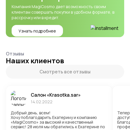
Компания MagiCosmo дает возможность своим
клиентам совершать покупки в удобном формате, в
рассрочку или в кредит.
Узнать подробнее
Отзывы
Наших клиентов
Смотреть все отзывы
Салон «Krasotka.sar»
14.02.2022
Добрый день, всем!
Тепер
Хочу поблагодарить Екатерину и компанию
доступ
«MagiCosmo» за высокий и качественный
Благо
сервис! 28 июля мы обратились к Екатерине по
профе