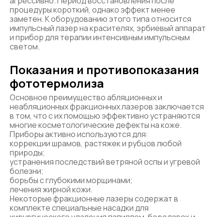
агрессивно. Период восстановления после
процедуры короткий, однако эффект менее
заметен. К оборудованию этого типа относится
импульсный лазер на красителях, эрбиевый аппарат
и прибор для терапии интенсивным импульсным
светом.
Показания и противопоказания
фототермолиза
Основное преимущество абляционных и
неабляционных фракционных лазеров заключается
в том, что с их помощью эффективно устраняются
многие косметологические дефекты на коже.
Приборы активно используются для:
коррекции шрамов, растяжек и рубцов любой
природы;
устранения последствий ветряной оспы и угревой
болезни;
борьбы с глубокими морщинами;
лечения жирной кожи.
Некоторые фракционные лазеры содержат в
комплекте специальные насадки для