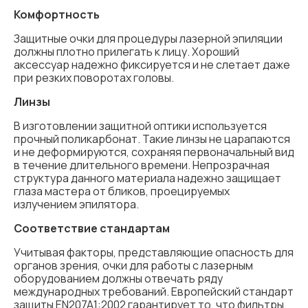
Комфортность
Защитные очки для процедуры лазерной эпиляции
должны плотно прилегать к лицу. Хороший
аксессуар надежно фиксируется и не слетает даже
при резких поворотах головы.
Линзы
В изготовлении защитной оптики используется
прочный поликарбонат. Такие линзы не царапаются
и не деформируются, сохраняя первоначальный вид
в течение длительного времени. Непрозрачная
структура данного материала надежно защищает
глаза мастера от бликов, проецируемых
излучением эпилятора.
Соответствие стандартам
Учитывая факторы, представляющие опасность для
органов зрения, очки для работы с лазерным
оборудованием должны отвечать ряду
международных требований. Европейский стандарт
защиты EN207A1:2002 гарантирует то, что фильтры