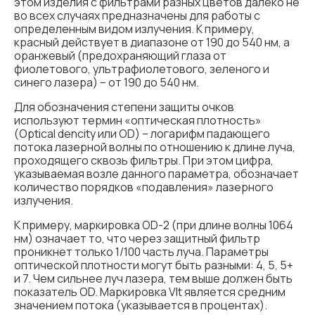
этом изделия с фильтрами разных цветов далеко не
во всех случаях предназначены для работы с
определенным видом излучения. К примеру,
красный действует в диапазоне от 190 до 540 нм, а
оранжевый (предохраняющий глаза от
фиолетового, ультрафиолетового, зеленого и
синего лазера) – от 190 до 540 нм.
Для обозначения степени защиты очков
используют термин «оптическая плотность»
(Optical dencity или OD) – логарифм падающего
потока лазерной волны по отношению к длине луча,
проходящего сквозь фильтры. При этом цифра,
указываемая возле данного параметра, обозначает
количество порядков «подавления» лазерного
излучения.
К примеру, маркировка OD-2 (при длине волны 1064
нм) означает то, что через защитный фильтр
проникнет только 1/100 часть луча. Параметры
оптической плотности могут быть разными: 4, 5, 5+
и 7. Чем сильнее луч лазера, тем выше должен быть
показатель OD. Маркировка Vlt является средним
значением потока (указывается в процентах).