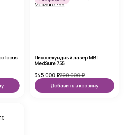
cofocus
Пикосекундный лазер MBT
MedSure 755
345 000
₽
390 000
₽
ну
Добавить в корзину