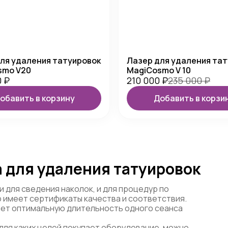
ля удаления татуировок
Лазер для удаления та
smo V20
MagiCosmo V 10
0
₽
210 000
₽
235 000
₽
обавить в корзину
Добавить в корзи
 для удаления татуировок
для сведения наколок, и для процедур по
 имеет сертификаты качества и соответствия.
ет оптимальную длительность одного сеанса
 для каких целей покупает оборудование, можно