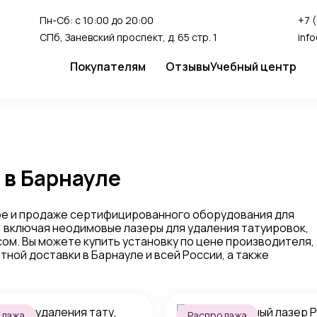
Пн-Сб: с 10:00 до 20:00
+7 
СПб, Заневский проспект, д. 65 стр. 1
inf
Покупателям
Отзывы
Учебный центр
Сервис
Студия перман
Доставка и оплата
Гарантия
 в Барнауле
FAQ
Как сделать заказ
ре и продаже сертифицированного оборудования для
, включая неодимовые лазеры для удаления татуировок,
ом. Вы можете купить установку по цене производителя,
тной доставки в Барнауле и всей России, а также
одажа
Распродажа