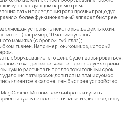
ехнику по следующим параметрам:
аления тату и проведения ряда прочих процедур,
правило, более функциональный аппарат быстрее
позволяющая устранять некоторые дефекты кожи;
ройство (например, 10 млн импульсов);
го макияжа (с бровей, губ, глаз);
ибком тканей. Например, онихомикоз, который
ером.
азать оборудование, его цена будет варьироваться.
налом стоят дешевле, чем те, где предусмотрены
ием нужно рассчитать предположительный срок
ля удаления татуировок делится на планируемое
пись клиентов в салоне, тем быстрее устройство
в MagiCosmo. Мы поможем выбрать и купить
ориентируясь на плотность записи клиентов, цену