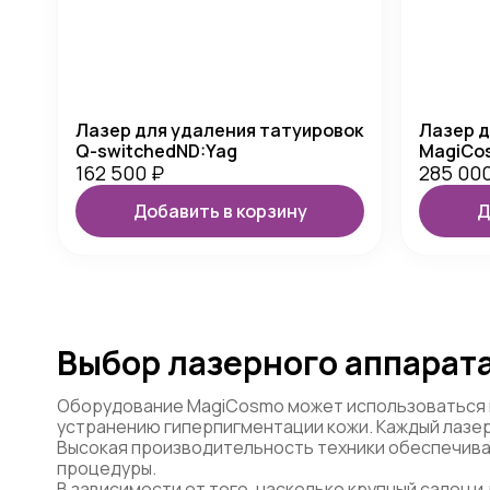
Лазер для удаления татуировок
Лазер д
Q-switchedND:Yag
MagiCo
162 500
₽
285 00
Добавить в корзину
Д
Выбор лазерного аппарата
Оборудование MagiCosmo может использоваться и 
устранению гиперпигментации кожи. Каждый лазер
Высокая производительность техники обеспечива
процедуры.
В зависимости от того, насколько крупный салон и