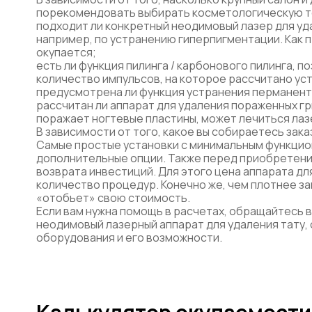
порекомендовать выбирать косметологическую т
подходит ли конкретный неодимовый лазер для уд
например, по устранению гиперпигментации. Как 
окупается;
есть ли функция пилинга / карбонового пилинга, 
количество импульсов, на которое рассчитано уст
предусмотрена ли функция устранения перманентно
рассчитан ли аппарат для удаления пораженных гр
поражает ногтевые пластины, может лечиться лаз
В зависимости от того, какое вы собираетесь зак
Самые простые установки с минимальным функцио
дополнительные опции. Также перед приобретен
возврата инвестиций. Для этого цена аппарата д
количество процедур. Конечно же, чем плотнее за
«отобьет» свою стоимость.
Если вам нужна помощь в расчетах, обращайтесь 
неодимовый лазерный аппарат для удаления тату, 
оборудования и его возможности.