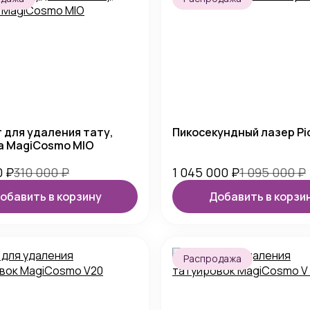
 для удаления тату,
Пикосекундный лазер Pi
а MagiCosmo MIO
0
₽
310 000
₽
1 045 000
₽
1 095 000
₽
обавить в корзину
Добавить в корзи
Распродажа