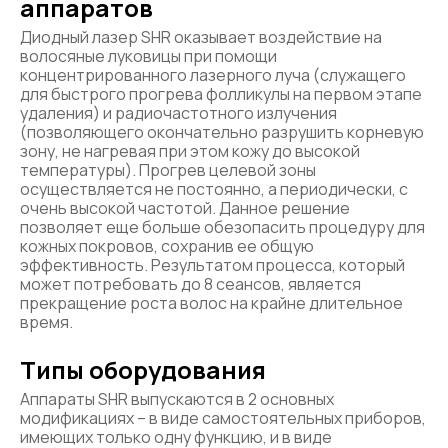
аппаратов
Диодный лазер SHR оказывает воздействие на
волосяные луковицы при помощи
концентрированного лазерного луча (служащего
для быстрого прогрева фолликулы на первом этапе
удаления) и радиочастотного излучения
(позволяющего окончательно разрушить корневую
зону, не нагревая при этом кожу до высокой
температуры). Прогрев целевой зоны
осуществляется не постоянно, а периодически, с
очень высокой частотой. Данное решение
позволяет еще больше обезопасить процедуру для
кожных покровов, сохранив ее общую
эффективность. Результатом процесса, который
может потребовать до 8 сеансов, является
прекращение роста волос на крайне длительное
время.
Типы оборудования
Аппараты SHR выпускаются в 2 основных
модификациях – в виде самостоятельных приборов,
имеющих только одну функцию, и в виде