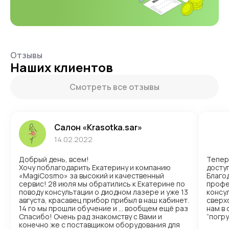
Отзывы
Наших клиентов
Смотреть все отзывы
Салон «Krasotka.sar»
14.02.2022
Добрый день, всем!
Тепер
Хочу поблагодарить Екатерину и компанию
доступ
«MagiCosmo» за высокий и качественный
Благо
сервис! 28 июля мы обратились к Екатерине по
профе
поводу консультации о диодном лазере и уже 13
консул
августа, красавец прибор прибыл в наш кабинет.
сверх
14 го мы прошли обучение и … вообщем ещё раз
нам в
Спасибо! Очень рад знакомству с Вами и
“погр
конечно же с поставщиком оборудования для