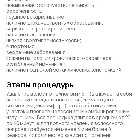
повышенная фоточувствительность;
беременность;
грудное вскармливание;
наличие злокачественных образований;
варикозное расширение вен;
наличие воспалений;
низкая свертываемость крови;
гипертония;
сердечные заболевания;
кожные патологии хронического характера;
ослабленный иммунитет;
наличие под кожей металлических конструкций.
Этапы процедуры
Удаление волос по технологии SHR включает в себя
нанесение специального геля (снижающего
возможный дискомфорт) на обрабатываемый
участок и прогрев целевой зоны комбинированным
излучением. Вся процедура длится в среднем от 20
до 40 минут, а для полного удаления волосяного
покрова требуется не менее 4 и не более 8
сеансов. Их количество зависит от степени