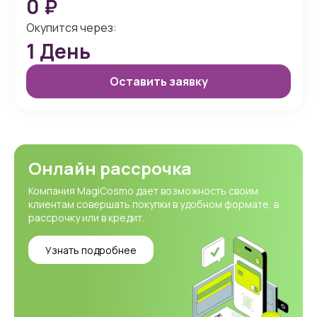
0
₽
Окупится через:
1
День
Оставить заявку
Онлайн рассрочка
Компания MagiCosmo дает возможность своим
клиентам совершать покупки в удобном формате, в
рассрочку или в кредит.
Узнать подробнее