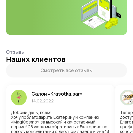
Отзывы
Наших клиентов
Смотреть все отзывы
Салон «Krasotka.sar»
14.02.2022
Добрый день, всем!
Тепер
Хочу поблагодарить Екатерину и компанию
доступ
«MagiCosmo» за высокий и качественный
Благо
сервис! 28 июля мы обратились к Екатерине по
профе
поводу консультации о диодном лазере и уже 13
консул