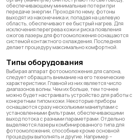
обеспечивающему минимальные потери при
передаче энергии. Проходя по нему, фотоны
выходят из наконечника и, попадая на целевую
область, обеспечивают ее быстрый нагрев. Для
исключения перегрева кожи и риска появления
ожогов лазеры для фотоомоложения оснащаются
системой контактного охлаждения. Последняя
делает процедуру максимально комфортной.
Типы оборудования
Выбирая аппарат фотоомоложения для салона,
следует обращать внимание на его технические
характеристики. Главной из них является число
диапазонов волны. Чем их больше, тем точнее
можно будет настраивать устройство для работы с
конкретным типом кожи. Некоторые приборы
оснащаются сразу несколькими манипулами с
установленными фильтрами, обеспечивающими
выход потока с разными параметрами. Отдельно
выделяются лазеры комбинированного типа для
фотоомоложения, способные кроме основной
процедуры выполнять и другие. Например –