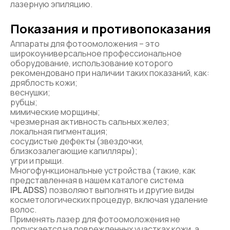
лазерную эпиляцию.
Показания и противопоказания
Аппараты для фотоомоложения – это
широкоуниверсальное профессиональное
оборудование, использование которого
рекомендовано при наличии таких показаний, как:
дряблость кожи;
веснушки;
рубцы;
мимические морщины;
чрезмерная активность сальных желез;
локальная пигментация;
сосудистые дефекты (звездочки,
близкозалегающие капилляры);
угри и прыщи.
Многофункциональные устройства (такие, как
представленная в нашем каталоге система
IPL ADSS
) позволяют выполнять и другие виды
косметологических процедур, включая удаление
волос.
Применять лазер для фотоомоложения не
допускается на поврежденных участках кожи, а