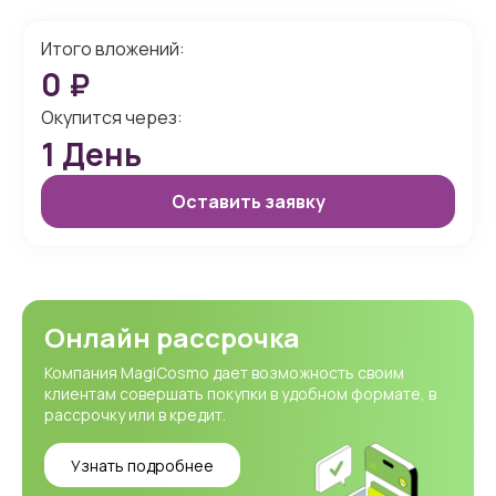
Итого вложений:
0
₽
Окупится через:
1
День
Оставить заявку
Онлайн рассрочка
Компания MagiCosmo дает возможность своим
клиентам совершать покупки в удобном формате, в
рассрочку или в кредит.
Узнать подробнее