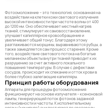
Фотоомоложение – это технология, основанная на
воздействии на клетки кожи светового излучения
высокой интенсивности при частоте волны от 400
до 1200 нм. Оно обеспечивает местный нагрев
тканей, стимулирует их самовосстановление,
улучшает капиллярное кровообращение и
увеличивает общий тонус. Благодаря этому
разглаживаются морщины, выравниваются рубцы, а
также замедляется сам процесс старения. Кроме
того, воздействие светового потока на богатые
меланином объекты внутри тканей приводит к их
разрушению за счет активного локального
повышения температуры. В случае с дефектами
сосудов, происходит их спекание и отток крови в
более глубоко залегающие капилляры.
Принцип работы оборудования
Аппараты для процедуры фотоомоложения
функционируют на основе излучателя – ксеноновой
лампы, генерирующей поток фотонов заданной
интенсивности и частоты. К исполнительному
органу (манипуле) они поступают по световоду,