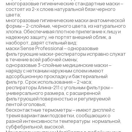
многоразовые гигиенические стандартные маски ‒
состоят из 2-х слоев натуральной бязи черного
цвета;
многоразовые гигиенические маски анатомической
формы ‒ 2-слойные, черного цвета, из натурального
хлопка. Обеспечивая плотное прилегание к лицу и
надежную защиту, не портят внешний облик, а
наоборот, дарят стильный вид;
маски Sense Professional ‒ одноразовые
фильтрующие маски-респираторы исправно служат
в течение всей рабочей смены;
одноразовые 3-слойные медицинские маски ‒
наряду с нетканым наружным слоем имеют
адсорбционную прокладку и бактериальный
фильтр. Срок использования ‒ 2 часа;
респираторы Алина-211 с угольным фильтром ‒
универсального размера, с расширенной
фильтрующей поверхностью и регулируемой
лентой оголовья;
бесконтактные термометры ‒ имеют дисплей с
тремя вариантами подсветки, сообщающих о
разной интенсивности температуры: нормальной,
субфебрильной, высокой.