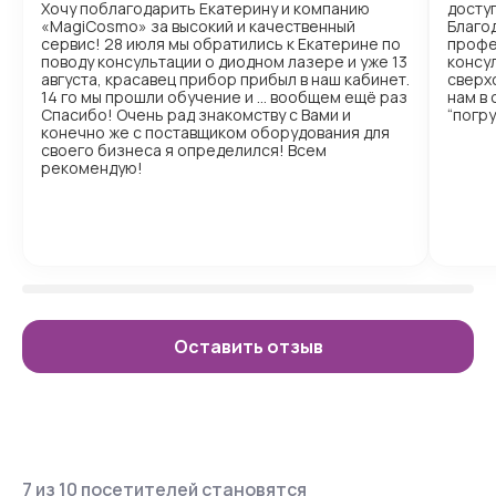
Хочу поблагодарить Екатерину и компанию
доступ
«MagiCosmo» за высокий и качественный
Благо
сервис! 28 июля мы обратились к Екатерине по
профе
поводу консультации о диодном лазере и уже 13
консул
августа, красавец прибор прибыл в наш кабинет.
сверх
14 го мы прошли обучение и … вообщем ещё раз
нам в
Спасибо! Очень рад знакомству с Вами и
“погр
конечно же с поставщиком оборудования для
своего бизнеса я определился! Всем
рекомендую!
Оставить отзыв
7 из 10 посетителей становятся