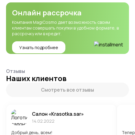
Онлайн рассрочка
Компания MagiCosmo дает возможность своим
клиентам совершать покупки в удобном формате, в
рассрочку или в кредит.
Узнать подробнее
Отзывы
Наших клиентов
Смотреть все отзывы
Салон «Krasotka.sar»
14.02.2022
Добрый день, всем!
Тепер