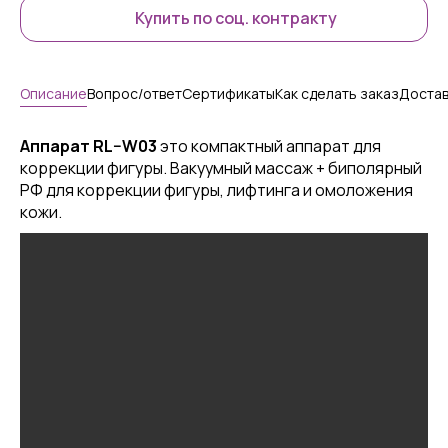
Купить по соц. контракту
Описание
Вопрос/ответ
Сертификаты
Как сделать заказ
Достав
Аппарат
RL
–
W
03
это компактный аппарат для
коррекции фигуры. Вакуумный массаж + биполярный
РФ для коррекции фигуры, лифтинга и омоложения
кожи.