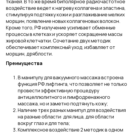
тканей. В то же время биполярное радиочастотное
воздействие ведет к нагреву коллагена и эластина,
стимулируя подтяжку кожи и разглаживание мелких
морщин, появление новых коллагеновых волокон.
Кроме того, РФ излучение усиливает обменные
процессы в клетках и ускоряет сокращение массы
жировой клетчатки. Сочетание двух методик
обеспечивает комплексный уход, избавляет от
морщин, дряблости.
Преимущества
В манипулу для вакуумного массажа встроена
функция РФ лифтинга, что позволяет не только
провести эффективную процедуру
антицеллюлитного и лимфодренажного
массажа, но и заметно подтянуть кожу;
Наличие трех разных манипул для воздействия
на разные области: для лица, для области
вокруг глаз и для тела;
Комплексное воздействие 2 методик в одном