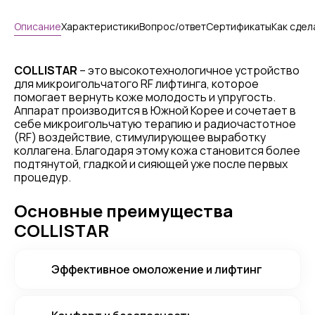
Описание
Характеристики
Вопрос/ответ
Сертификаты
Как сдел
COLLISTAR
– это высокотехнологичное устройство
для микроигольчатого RF лифтинга, которое
помогает вернуть коже молодость и упругость.
Аппарат производится в Южной Корее и сочетает в
себе микроигольчатую терапию и радиочастотное
(RF) воздействие, стимулирующее выработку
коллагена. Благодаря этому кожа становится более
подтянутой, гладкой и сияющей уже после первых
процедур.
Основные преимущества
COLLISTAR
Эффективное омоложение и лифтинг