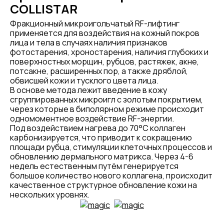
COLLISTAR
Фракционный микроигольчатый RF-лифтинг
применяется для воздействия на кожный покров
лица и тела в случаях наличия признаков
фотостарения, хроностарения, наличия глубоких и
поверхностных морщин, рубцов, растяжек, акне,
потсакне, расширенных пор, а также дряблой,
обвисшей кожи и тусклого цвета лица.
В основе метода лежит введение в кожу
сгруппированных микроигл с золотым покрытием,
через которые в биполярном режиме происходит
одномоментное воздействие RF-энергии.
Под воздействием нагрева до 70°С коллаген
карбонизируется, что приводит к сокращению
площади рубца, стимуляции клеточных процессов и
обновлению дермального матрикса. Через 4-6
недель естественным путём генерируется
большое количество нового коллагена, происходит
качественное структурное обновление кожи на
нескольких уровнях.