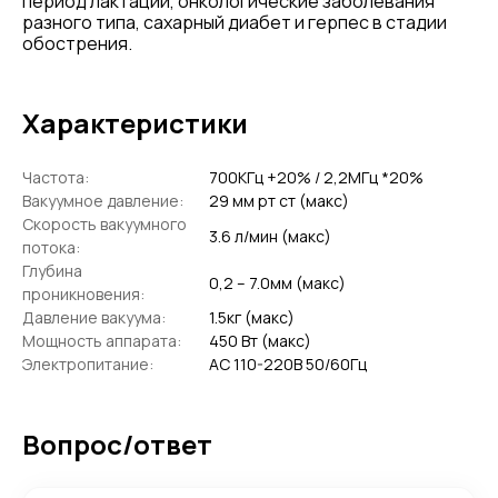
период лактации, онкологические заболевания
разного типа, сахарный диабет и герпес в стадии
обострения.
Характеристики
Частота:
700КГц +20% / 2,2МГц *20%
Вакуумное давление:
29 мм рт ст (макс)
Скорость вакуумного
3.6 л/мин (макс)
потока:
Глубина
0,2 – 7.0мм (макс)
проникновения:
Давление вакуума:
1.5кг (макс)
Мощность аппарата:
450 Вт (макс)
Электропитание:
АС 110-220B 50/60Гц
Вопрос/ответ