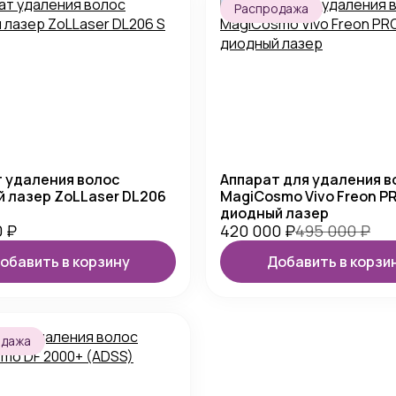
Распродажа
 удаления волос
Аппарат для удаления в
 лазер ZoLLaser DL206
MagiCosmo Vivo Freon P
диодный лазер
0
₽
420 000
₽
495 000
₽
обавить в корзину
Добавить в корзи
одажа