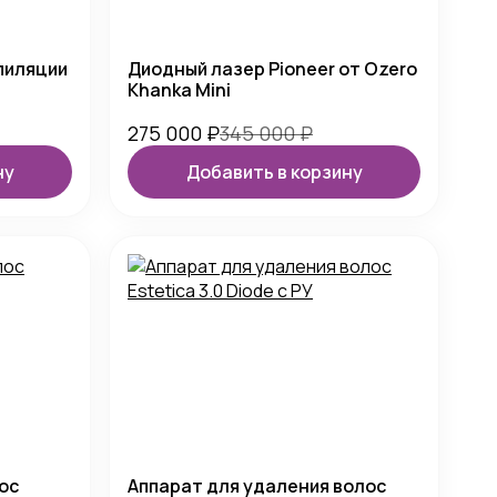
пиляции
Диодный лазер Pioneer от Ozero
Khanka Mini
275 000
₽
345 000
₽
ну
Добавить в корзину
ос
Аппарат для удаления волос