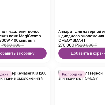
 для удаления волос
Аппарат для лазерной э
ения кожи MagiCosmo
и диодного омоложения
800W -100 мил. имп.
OMEGY SMART
0
₽
650 000
₽
270 000
₽
320 000
₽
обавить в корзину
Добавить в корзи
одажа
Распродажа