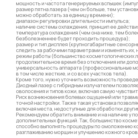
мощность и частота генерируемых вспышек (импу
размер пятна лазера (чем он больше, тем устано
можно обработать за единицу времени);
диапазон регулировки длительности импульса;
наличие системы охлаждения, принцип ее действия
температура охлаждения (чем она ниже, тем боле
безболезненнее будет проходить процедура);
размер и тип дисплея (крупногабаритные сенсорн
следить за рабочими параметрами и изменять их,
режим работы (большинство косметологических л
продолжительное время без отключения или допо
универсальность аппарата (профессиональные мо
в том числе жесткие, и со всех участков тела).
Кроме того, нужно уточнить возможность проведе
Диодный лазер с гибридным излучателем позволя
оволосения и типов кожи, включая самую чувств
Риск возникновения болевых ощущений или травм
точной настройки. Также такая установка позволя
включая места, недоступные для обработки други
Рекомендуем обратить внимание и на наличие у п
дополнительных функций. Так, большинство косме
способно выполнять процедуры по омоложению ко
разглаживанию морщин и улучшению кожного кро