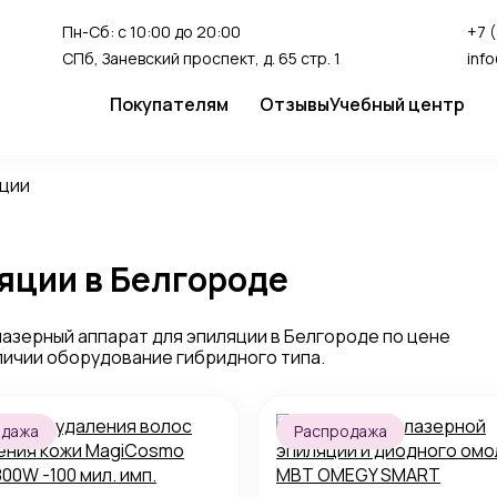
Пн-Сб: с 10:00 до 20:00
+7 
СПб, Заневский проспект, д. 65 стр. 1
inf
Покупателям
Отзывы
Учебный центр
Сервис
Студия перман
яции
Доставка и оплата
Гарантия
яции в Белгороде
FAQ
Как сделать заказ
азерный аппарат для эпиляции в Белгороде по цене
аличии оборудование гибридного типа.
одажа
Распродажа