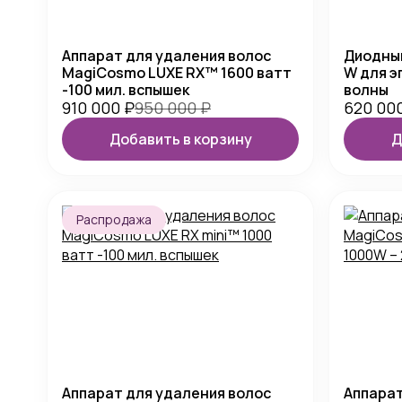
Аппарат для удаления волос
Диодный
MagiCosmo LUXE RX™ 1600 ватт
W для э
-100 мил. вспышек
волны
910 000
₽
950 000
₽
620 00
Добавить в корзину
Д
Распродажа
Аппарат для удаления волос
Аппарат