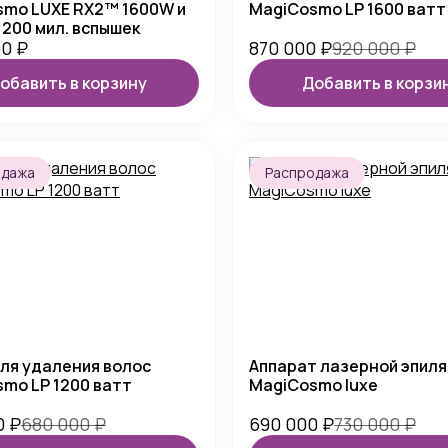
smo LUXE RX2™ 1600W и
MagiCosmo LP 1600 ватт
 200 мил. вспышек
00
₽
870 000
₽
920 000
₽
обавить в корзину
Добавить в корзи
одажа
Распродажа
ля удаления волос
Аппарат лазерной эпил
mo LP 1200 ватт
MagiCosmo luxe
0
₽
680 000
₽
690 000
₽
730 000
₽