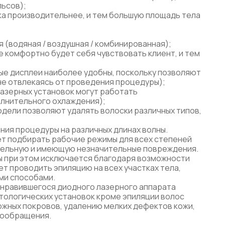
льсов);
вка производительнее, и тем большую площадь тела
 (водяная / воздушная / комбинированная);
е комфортно будет себя чувствовать клиент, и тем
ые дисплеи наиболее удобны, поскольку позволяют
 не отвлекаясь от проведения процедуры);
азерных установок могут работать
лнительного охлаждения);
дели позволяют удалять волоски различных типов,
ния процедуры на различных длинах волны.
ет подбирать рабочие режимы для всех степеней
ительную и имеющую незначительные повреждения.
ы при этом исключается благодаря возможности
ет проводить эпиляцию на всех участках тела,
ми способами.
онравившегося диодного лазерного аппарата
тологических установок кроме эпиляции волос
жных покровов, удалению мелких дефектов кожи,
вообращения.