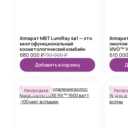
Аппарат MBT LumiRay 4в1 — это
Аппарат
многофункциональный
омолож
косметологический комбайн
VIVO™ 1
680 000
₽
730 000
₽
610 00
Добавить в корзину
Д
Распродажа
Распр