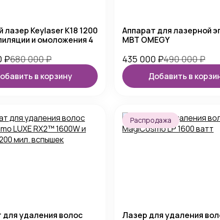
 лазер Keylaser K18 1200
Аппарат для лазерной э
пиляции и омоложения 4
MBT OMEGY
0
₽
680 000
₽
435 000
₽
490 000
₽
обавить в корзину
Добавить в корзи
Распродажа
 для удаления волос
Лазер для удаления вол