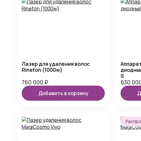
Лазер для удаления волос
Аппарат
Rineton (1000w)
диодный
S
760 000
₽
630 00
Добавить в корзину
Д
Распр