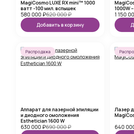
MagiCosmo LUXE RX mini™ 1000
MagiCo
ватт -100 мил. вспышек
1000W –
580 000
₽
620 000
₽
1 150 0
Добавить в корзину
Д
Распродажа
Распр
Аппарат для лазерной эпиляции
Лазер д
и диодного омоложения
MagiCos
Esthetician 1600 W
630 000
₽
690 000
₽
640 00