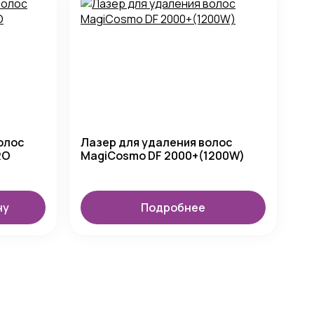
олос
Лазер для удаления волос
RO
MagiCosmo DF 2000+(1200W)
ну
Подробнее