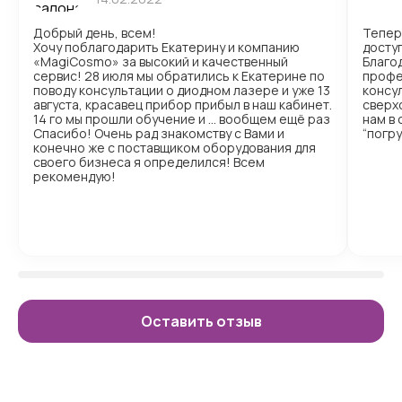
Добрый день, всем!
Тепер
Хочу поблагодарить Екатерину и компанию
доступ
«MagiCosmo» за высокий и качественный
Благо
сервис! 28 июля мы обратились к Екатерине по
профе
поводу консультации о диодном лазере и уже 13
консул
августа, красавец прибор прибыл в наш кабинет.
сверх
14 го мы прошли обучение и … вообщем ещё раз
нам в
Спасибо! Очень рад знакомству с Вами и
“погр
конечно же с поставщиком оборудования для
своего бизнеса я определился! Всем
рекомендую!
Оставить отзыв