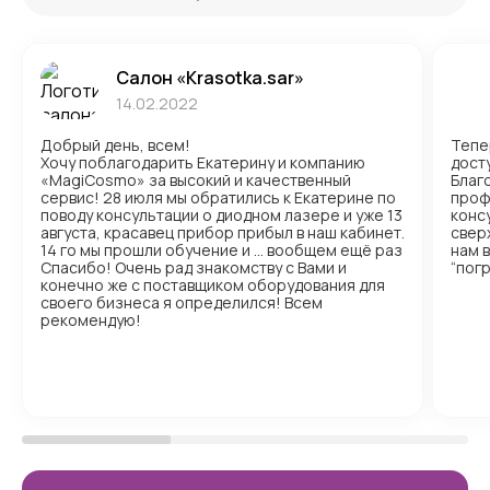
Салон «Krasotka.sar»
14.02.2022
Добрый день, всем!
Тепе
Хочу поблагодарить Екатерину и компанию
досту
«MagiCosmo» за высокий и качественный
Благ
сервис! 28 июля мы обратились к Екатерине по
проф
поводу консультации о диодном лазере и уже 13
консу
августа, красавец прибор прибыл в наш кабинет.
свер
14 го мы прошли обучение и … вообщем ещё раз
нам 
Спасибо! Очень рад знакомству с Вами и
“пог
конечно же с поставщиком оборудования для
своего бизнеса я определился! Всем
рекомендую!