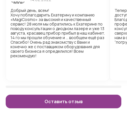
Добрый день, всем!
Тепер
Хочу поблагодарить Екатерину и компанию
доступ
«MagiCosmo» за высокий и качественный
Благо
сервис! 28 июля мы обратились к Екатерине по
профе
поводу консультации о диодном лазере и уже 13
консул
августа, красавец прибор прибыл в наш кабинет.
сверх
14 го мы прошли обучение и … вообщем ещё раз
нам в
Спасибо! Очень рад знакомству с Вами и
“погр
конечно же с поставщиком оборудования для
своего бизнеса я определился! Всем
рекомендую!
Оставить отзыв