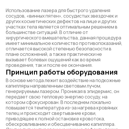
Использование лазера для быстрого удаления
сосудов, «винных пятен», сосудистых звездочек и
других косметических дефектов на лице и других
участках тела является оптимальным решением в
большинстве ситуаций. В отличие от
хирургического вмешательства, данная процедура
имеет минимальное количество противопоказаний,
отличается высокой степенью безопасности в
плане осложнений, а также практически не
вызывает болевых ощущений как во время
проведения, так и после ее окончания.
Принцип работы оборудования
В основе метода лежит воздействие на подкожные
капилляры направленным световым лучом,
генерируемым лазером. Проникая в эпидермис, он
передает свою тепловую энергию сосуду, на
котором сфокусирован. В последнем локально
повышается температура из-за нагрева кровяных
телец и происходит свертывание крови,
приводящее к полной остановке кровотока,
обескровливанию и обесцвечиванию капилляра.