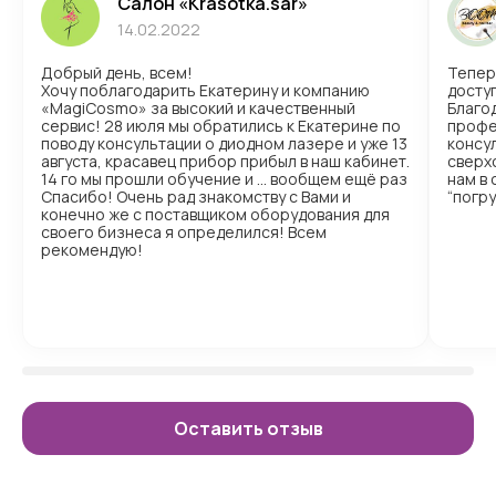
Салон «Krasotka.sar»
14.02.2022
Добрый день, всем!
Тепер
Хочу поблагодарить Екатерину и компанию
доступ
«MagiCosmo» за высокий и качественный
Благо
сервис! 28 июля мы обратились к Екатерине по
профе
поводу консультации о диодном лазере и уже 13
консул
августа, красавец прибор прибыл в наш кабинет.
сверх
14 го мы прошли обучение и … вообщем ещё раз
нам в
Спасибо! Очень рад знакомству с Вами и
“погр
конечно же с поставщиком оборудования для
своего бизнеса я определился! Всем
рекомендую!
Оставить отзыв