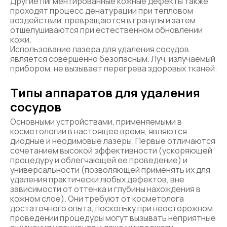
Другие пигментированные кожные дефекты также
проходят процесс денатурации при тепловом
воздействии, превращаются в гранулы и затем
отшелушиваются при естественном обновлении
кожи.
Использование лазера для удаления сосудов
является совершенно безопасным. Луч, излучаемый
прибором, не вызывает перегрева здоровых тканей.
Типы аппаратов для удаления
сосудов
Основными устройствами, применяемыми в
косметологии в настоящее время, являются
диодные и неодимовые лазеры. Первые отличаются
сочетанием высокой эффективности (ускоряющей
процедуру и облегчающей ее проведение) и
универсальности (позволяющей применять их для
удаления практически любых дефектов, вне
зависимости от оттенка и глубины нахождения в
кожном слое). Они требуют от косметолога
достаточного опыта, поскольку при неосторожном
проведении процедуры могут вызывать неприятные