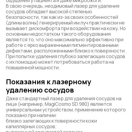
ощущения у пациента и даже микроожоги.
В свою очередь, неодимовый лазер для удаления
сосудов обладает высокой степенью
безопасности, так как из-за своих особенностей
(длины волны) генерируемый им луч практически не
вызывает дискомфорта при воздействии на кожу. Но
основным недостатком такого оборудования
является то, что оно максимально эффективно при
работе с ярко выраженными пигментированными
дефектами, расположенными близко к поверхности.
При попытке удаления глубоко залегающих сосудов
с их помощью может потребоваться работа на
повышенной мощности.
Показания к лазерному
удалению сосудов
Даже стандартный лазер для удаления сосудов на
лице (например, MagiCosmo SD 980) является
универсальным устройством, применение которого
показано при наличии:
близко залегающих к поверхности кожи
капиллярных сосудов;