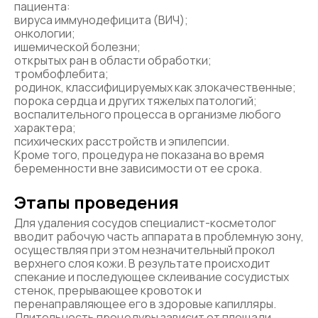
пациента:
вируса иммунодефицита (ВИЧ);
онкологии;
ишемической болезни;
открытых ран в области обработки;
тромбофлебита;
родинок, классифицируемых как злокачественные;
порока сердца и других тяжелых патологий;
воспалительного процесса в организме любого
характера;
психических расстройств и эпилепсии.
Кроме того, процедура не показана во время
беременности вне зависимости от ее срока.
Этапы проведения
Для удаления сосудов специалист-косметолог
вводит рабочую часть аппарата в проблемную зону,
осуществляя при этом незначительный прокол
верхнего слоя кожи. В результате происходит
спекание и последующее склеивание сосудистых
стенок, прерывающее кровоток и
перенаправляющее его в здоровые капилляры.
Длительность процедуры зависит от площади