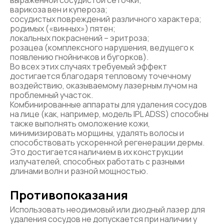
выраженной сосудистой сеточки;
варикоза вен и купероза;
сосудистых повреждений различного характера;
родимых («винных») пятен;
локальных покраснений – эритроза;
розацеа (комплексного нарушения, ведущего к
появлению гнойничков и бугорков).
Во всех этих случаях требуемый эффект
достигается благодаря тепловому точечному
воздействию, оказываемому лазерным лучом на
проблемный участок.
Комбинированные аппараты для удаления сосудов
на лице (как, например, модель IPL ADSS) способны
также выполнять омоложение кожи,
минимизировать морщины, удалять волосы и
способствовать ускоренной регенерации дермы.
Это достигается наличием в их конструкции
излучателей, способных работать с разными
длинами волн и разной мощностью.
Противопоказания
Использовать неодимовый или диодный лазер для
удаления сосудов не допускается при наличии у