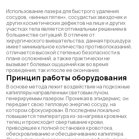
Использование лазера для быстрого удаления
сосудов, «винных пятен», сосудистых звездочек и
других косметических дефектов на лице и других
участках тела является оптимальным решением в
большинстве ситуаций. В отличие от
хирургического вмешательства, данная процедура
имеет минимальное количество противопоказаний,
отличается высокой степенью безопасности в
плане осложнений, а также практически не
вызывает болевых ощущений как во время
проведения, так и после ее окончания.
Принцип работы оборудования
В основе метода лежит воздействие на подкожные
капилляры направленным световым лучом,
генерируемым лазером. Проникая в эпидермис, он
передает свою тепловую энергию сосуду, на
котором сфокусирован. В последнем локально
повышается температура из-за нагрева кровяных
телец и происходит свертывание крови,
приводящее к полной остановке кровотока,
обескровливанию и обесцвечиванию капилляра.