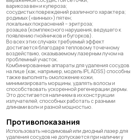
выраженной сосудистой сеточки;
варикоза вен и купероза;
сосудистых повреждений различного характера;
родимых («винных») пятен;
локальных покраснений – эритроза;
розацеа (комплексного нарушения, ведущего к
появлению гнойничков и бугорков).
Во всех этих случаях требуемый эффект
достигается благодаря тепловому точечному
воздействию, оказываемому лазерным лучом на
проблемный участок.
Комбинированные аппараты для удаления сосудов
на лице (как, например, модель IPL ADSS) способны
также выполнять омоложение кожи,
минимизировать морщины, удалять волосы и
способствовать ускоренной регенерации дермы.
Это достигается наличием в их конструкции
излучателей, способных работать с разными
длинами волн и разной мощностью.
Противопоказания
Использовать неодимовый или диодный лазер для
удаления сосудов не допускается при наличии у