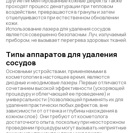
Другие пигментированные кожные дефекты также
проходят процесс денатурации при тепловом
воздействии, превращаются в гранулы и затем
отшелушиваются при естественном обновлении
кожи.
Использование лазера для удаления сосудов
является совершенно безопасным. Луч, излучаемый
прибором, не вызывает перегрева здоровых тканей.
Типы аппаратов для удаления
сосудов
Основными устройствами, применяемыми в
косметологии в настоящее время, являются
диодные и неодимовые лазеры. Первые отличаются
сочетанием высокой эффективности (ускоряющей
процедуру и облегчающей ее проведение) и
универсальности (позволяющей применять их для
удаления практически любых дефектов, вне
зависимости от оттенка и глубины нахождения в
кожном слое). Они требуют от косметолога
достаточного опыта, поскольку при неосторожном
проведении процедуры могут вызывать неприятные