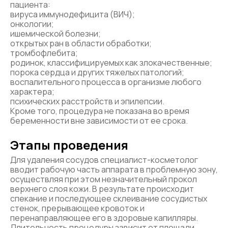
пациента:
вируса иммунодефицита (ВИЧ);
онкологии;
ишемической болезни;
открытых ран в области обработки;
тромбофлебита;
родинок, классифицируемых как злокачественные;
порока сердца и других тяжелых патологий;
воспалительного процесса в организме любого
характера;
психических расстройств и эпилепсии.
Кроме того, процедура не показана во время
беременности вне зависимости от ее срока.
Этапы проведения
Для удаления сосудов специалист-косметолог
вводит рабочую часть аппарата в проблемную зону,
осуществляя при этом незначительный прокол
верхнего слоя кожи. В результате происходит
спекание и последующее склеивание сосудистых
стенок, прерывающее кровоток и
перенаправляющее его в здоровые капилляры.
Длительность процедуры зависит от площади