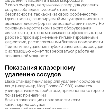
ощущения у пациента и даже микроожоги.
В свою очередь, неодимовый лазер для удаления
сосудов обладает высокой степенью
безопасности, так как из-за своих особенностей
(длины волны) генерируемый им луч практически не
вызывает дискомфорта при воздействии на кожу. Но
основным недостатком такого оборудования
является то, что оно максимально эффективно при
работе с ярко выраженными пигментированными
дефектами, расположенными близко к поверхности.
При попытке удаления глубоко залегающих сосудов
с их помощью может потребоваться работа на
повышенной мощности.
Показания к лазерному
удалению сосудов
Даже стандартный лазер для удаления сосудов на
лице (например, MagiCosmo SD 980) является
универсальным устройством, применение которого
показано при наличии:
близко залегающих к поверхности кожи
капиллярных сосудов;