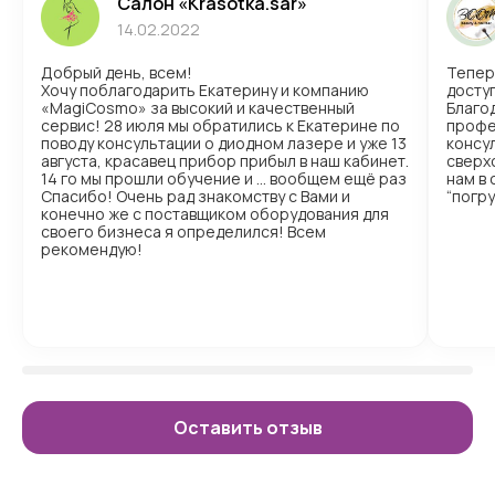
Салон «Krasotka.sar»
14.02.2022
Добрый день, всем!
Тепер
Хочу поблагодарить Екатерину и компанию
доступ
«MagiCosmo» за высокий и качественный
Благо
сервис! 28 июля мы обратились к Екатерине по
профе
поводу консультации о диодном лазере и уже 13
консул
августа, красавец прибор прибыл в наш кабинет.
сверх
14 го мы прошли обучение и … вообщем ещё раз
нам в
Спасибо! Очень рад знакомству с Вами и
“погр
конечно же с поставщиком оборудования для
своего бизнеса я определился! Всем
рекомендую!
Оставить отзыв