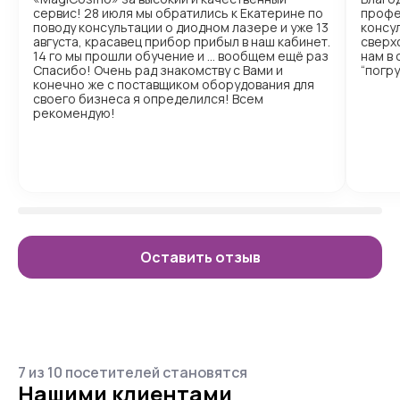
сервис! 28 июля мы обратились к Екатерине по
профе
поводу консультации о диодном лазере и уже 13
консул
августа, красавец прибор прибыл в наш кабинет.
сверх
14 го мы прошли обучение и … вообщем ещё раз
нам в
Спасибо! Очень рад знакомству с Вами и
“погр
конечно же с поставщиком оборудования для
своего бизнеса я определился! Всем
рекомендую!
Оставить отзыв
7 из 10 посетителей становятся
Нашими клиентами