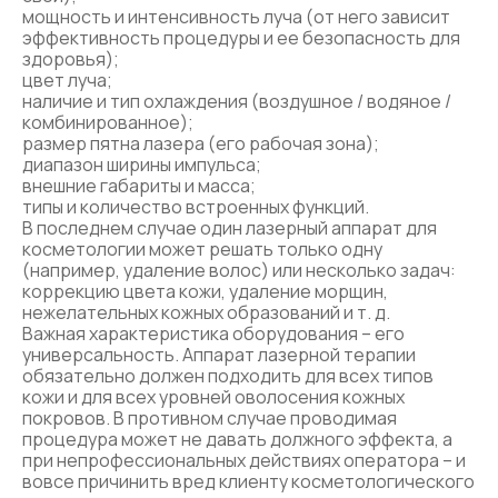
мощность и интенсивность луча (от него зависит
эффективность процедуры и ее безопасность для
здоровья);
цвет луча;
наличие и тип охлаждения (воздушное / водяное /
комбинированное);
размер пятна лазера (его рабочая зона);
диапазон ширины импульса;
внешние габариты и масса;
типы и количество встроенных функций.
В последнем случае один лазерный аппарат для
косметологии может решать только одну
(например, удаление волос) или несколько задач:
коррекцию цвета кожи, удаление морщин,
нежелательных кожных образований и т. д.
Важная характеристика оборудования – его
универсальность. Аппарат лазерной терапии
обязательно должен подходить для всех типов
кожи и для всех уровней оволосения кожных
покровов. В противном случае проводимая
процедура может не давать должного эффекта, а
при непрофессиональных действиях оператора – и
вовсе причинить вред клиенту косметологического