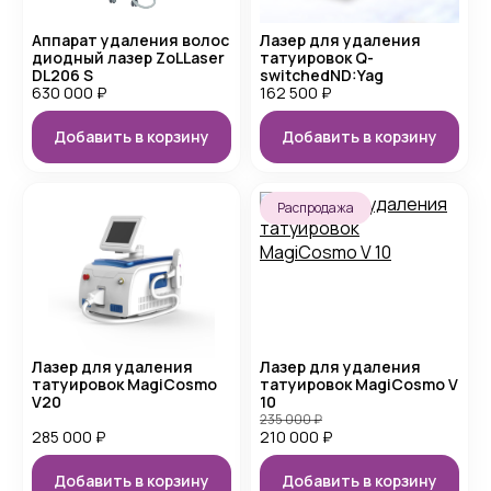
Аппарат удаления волос
Лазер для удаления
диодный лазер ZoLLaser
татуировок Q-
DL206 S
switchedND:Yag
630 000
₽
162 500
₽
Добавить в корзину
Добавить в корзину
Распродажа
Лазер для удаления
Лазер для удаления
татуировок MagiCosmo
татуировок MagiCosmo V
V20
10
235 000
₽
285 000
₽
210 000
₽
Добавить в корзину
Добавить в корзину