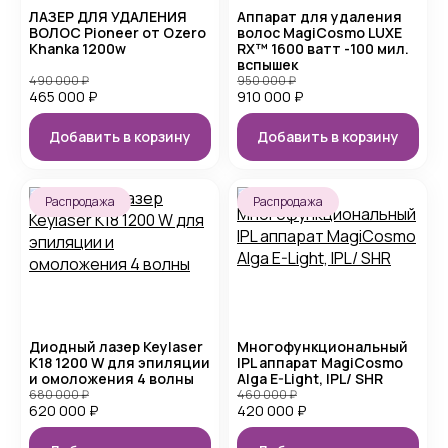
ЛАЗЕР ДЛЯ УДАЛЕНИЯ
Аппарат для удаления
ВОЛОС Pioneer от Ozero
волос MagiCosmo LUXE
Khanka 1200w
RX™ 1600 ватт -100 мил.
вспышек
490 000
₽
950 000
₽
465 000
₽
910 000
₽
Добавить в корзину
Добавить в корзину
Распродажа
Распродажа
Диодный лазер Keylaser
Многофункциональный
K18 1200 W для эпиляции
IPL аппарат MagiCosmo
и омоложения 4 волны
Alga E-Light, IPL/ SHR
680 000
₽
460 000
₽
620 000
₽
420 000
₽