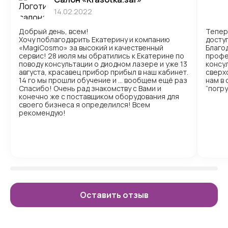
14.02.2022
Добрый день, всем!
Тепер
Хочу поблагодарить Екатерину и компанию
доступ
«MagiCosmo» за высокий и качественный
Благо
сервис! 28 июля мы обратились к Екатерине по
профе
поводу консультации о диодном лазере и уже 13
консул
августа, красавец прибор прибыл в наш кабинет.
сверх
14 го мы прошли обучение и … вообщем ещё раз
нам в
Спасибо! Очень рад знакомству с Вами и
“погр
конечно же с поставщиком оборудования для
своего бизнеса я определился! Всем
рекомендую!
Оставить отзыв