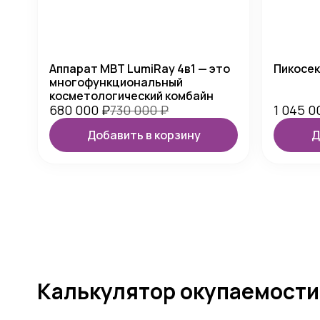
Аппарат MBT LumiRay 4в1 — это
Пикосек
многофункциональный
косметологический комбайн
680 000
₽
730 000
₽
1 045 
Добавить в корзину
Д
Калькулятор окупаемости