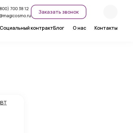
(800) 700 38 12
Заказать звонок
o@magicosmo.ru
Социальный контракт
Блог
О нас
Контакты
ентного макияжа
Новости компании
Сертификаты
Экспертное мнение