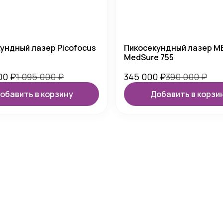
ундный лазер Picofocus
Пикосекундный лазер M
MedSure 755
000
₽
1 095 000
₽
345 000
₽
390 000
₽
обавить в корзину
Добавить в корзи