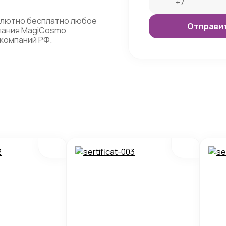
олютно бесплатно любое
мпания MagiCosmo
компаний РФ.