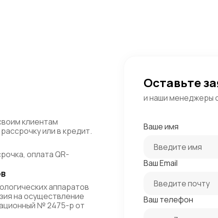
Оставьте за
и наши менеджеры 
своим клиентам
Ваше имя
рассрочку или в кредит.
срочка, оплата QR-
Ваш Email
ов
ологических аппаратов
зия на осуществление
Ваш телефон
ационный № 2475-р от