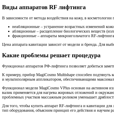
Виды аппаратов RF лифтинга
В зависимости от метода воздействия на кожу, в косметологии
неабляционные – устранение возрастных изменений кожи 
абляционные – расщепление биологических веществ (изл
фракционные – аппараты микроигольчатого RF-лифтинга. 
Цена аппарата кавитации зависит от модели и бренда. Для выб
Какие проблемы решает процедура
Функционал аппаратов РФ-лифтинга позволяет добиться заметн
К примеру, прибор MagiCosmo Multishape способен подтянуть 
и мультиполярным аппликатором, обеспечивающими максимал
Функционал модели MagiCosmo VPlus основан на активном изл
валик применяется для нагрева жировых отложений и окружаю
проблемных участков массажным роликом уменьшает дряблость 
Для того, чтобы купить аппарат RF-лифтинга и кавитации дл
тип оборудования, объясним принцип его действия и научим ра