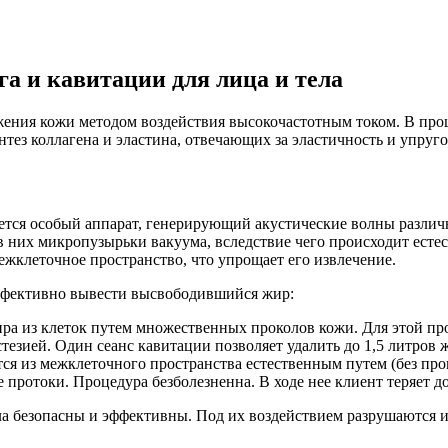
а и кавитации для лица и тела
ения кожи методом воздействия высокочастотным током. В про
тез коллагена и эластина, отвечающих за эластичность и упруго
тся особый аппарат, генерирующий акустические волны различн
в них микропузырьки вакуума, вследствие чего происходит ест
жклеточное пространство, что упрощает его извлечение.
ффективно вывести высвободившийся жир:
ра из клеток путем множественных проколов кожи. Для этой пр
езией. Один сеанс кавитации позволяет удалить до 1,5 литров
ся из межклеточного пространства естественным путем (без про
 протоки. Процедура безболезненна. В ходе нее клиент теряет д
ла безопасны и эффективны. Под их воздействием разрушаются 