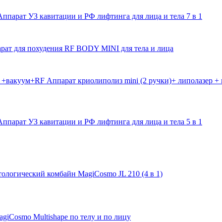
Аппарат УЗ кавитации и РФ лифтинга для лица и тела 7 в 1
рат для похудения RF BODY MINI для тела и лица
Аппарат криолиполиз mini (2 ручки)+ липолазер 
Аппарат УЗ кавитации и РФ лифтинга для лица и тела 5 в 1
ологический комбайн MagiCosmo JL 210 (4 в 1)
giCosmo Multishape по телу и по лицу