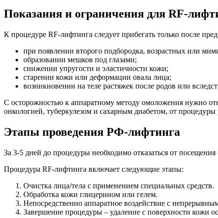
Показания и ограничения для RF-лифт
К процедуре RF-лифтинга следует прибегать только после пре
при появлении второго подбородка, возрастных или ми
образовании мешков под глазами;
снижении упругости и эластичности кожи;
старении кожи или деформации овала лица;
возникновении на теле растяжек после родов или вследст
С осторожностью к аппаратному методу омоложения нужно отн
онкологией, туберкулезом и сахарным диабетом, от процедуры 
Этапы проведения РФ-лифтинга
За 3-5 дней до процедуры необходимо отказаться от посещения
Процедура RF-лифтинга включает следующие этапы:
Очистка лица/тела с применением специальных средств.
Обработка кожи глицерином или гелем.
Непосредственно аппаратное воздействие с непрерывным
Завершение процедуры – удаление с поверхности кожи ос