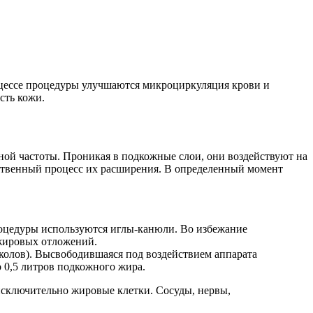
цессе процедуры улучшаются микроциркуляция крови и
сть кожи.
ой частоты. Проникая в подкожные слои, они воздействуют на
ественный процесс их расширения. В определенный момент
оцедуры используются иглы-канюли. Во избежание
 жировых отложений.
колов). Высвободившаяся под воздействием аппарата
о 0,5 литров подкожного жира.
исключительно жировые клетки. Сосуды, нервы,