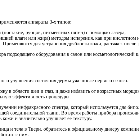
 применяются аппараты 3-х типов:
(постакне, рубцов, пигментных пятен) с помощью лазера;
ишней влаги или жира) методом испарения, как при кислотном 
Применяются для устранения дряблости кожи, растяжек после р
ора подходящего оборудования в салон или косметологический ка
ого улучшения состояния дермы уже после первого сеанса.
кожу в области шеи и глаз, и даже избавить от возрастных мор
ьную эффективность процедуры.
учении инфракрасного спектра, который используется для бип
щей соединительной ткани. Во время работы прибора происходи
кожи и значительно улучшает ее текстуру.
я лица и тела в Твери, обратитесь к официальному дилеру ком
ботать с ним.