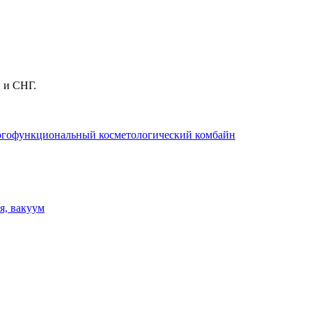
 и СНГ.
огофункциональный косметологический комбайн
я, вакуум