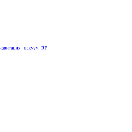
+ кавитация +вакуум+RF