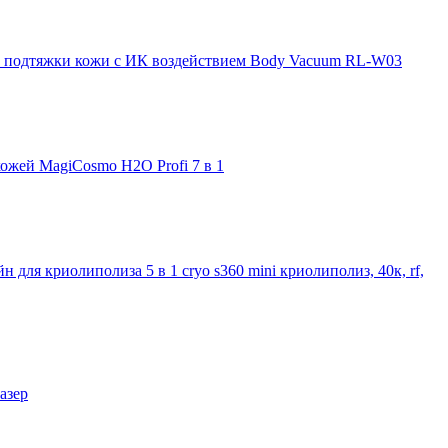
и подтяжки кожи с ИК воздействием Body Vacuum RL-W03
ожей MagiCosmo H2O Profi 7 в 1
 для криолиполиза 5 в 1 cryo s360 mini криолиполиз, 40к, rf,
азер