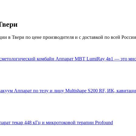
Твери
ии в Твери по цене производителя и с доставкой по всей России
Аппарат MBT LumiRay 4в1 — это мн
Аппарат по телу и лицу Multishape S200 RF, ИК, кавитаци
арат текар 448 кГц и микротоковой терапии Profound