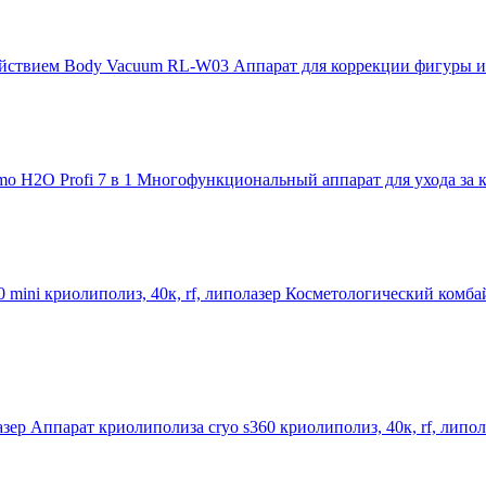
Аппарат для коррекции фигуры 
Многофункциональный аппарат для ухода за к
Косметологический комбайн
Аппарат криолиполиза cryo s360 криолиполиз, 40к, rf, липол