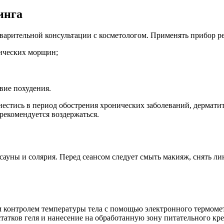
инга
дварительной консультации с косметологом. Применять прибор р
мических морщин;
вие похудения.
естись в период обострения хронических заболеваний, дермати
рекомендуется воздержаться.
 сауны и солярия. Перед сеансом следует смыть макияж, снять л
 контролем температуры тела с помощью электронного термоме
татков геля и нанесение на обработанную зону питательного кре