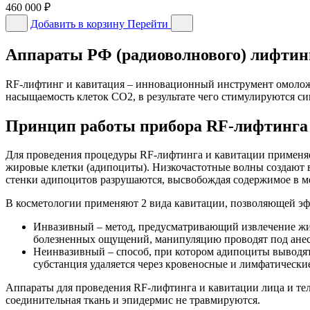
460 000
₽
Добавить в корзину
Перейти
Аппараты РФ (радиоволнового) лифтинг
RF-лифтинг и кавитация – инновационный инструмент омолож
насыщаемость клеток CO2, в результате чего стимулируются син
Принцип работы прибора RF-лифтинга
Для проведения процедуры RF-лифтинга и кавитации применяе
жировые клетки (адипоциты). Низкочастотные волны создают 
стенки адипоцитов разрушаются, высвобождая содержимое в ме
В косметологии применяют 2 вида кавитации, позволяющей э
Инвазивный – метод, предусматривающий извлечение жи
болезненных ощущений, манипуляцию проводят под анест
Неинвазивный – способ, при котором адипоциты выводят
субстанция удаляется через кровеносные и лимфатические
Аппараты для проведения RF-лифтинга и кавитации лица и те
соединительная ткань и эпидермис не травмируются.