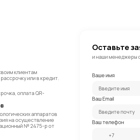
Оставьте за
и наши менеджеры 
своим клиентам
Ваше имя
рассрочку или в кредит.
срочка, оплата QR-
Ваш Email
ов
ологических аппаратов
зия на осуществление
Ваш телефон
ационный № 2475-р от