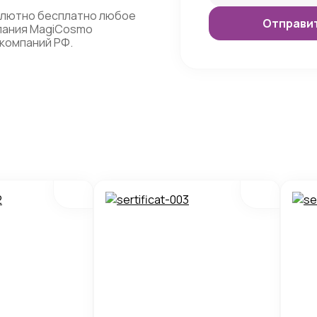
олютно бесплатно любое
мпания MagiCosmo
компаний РФ.