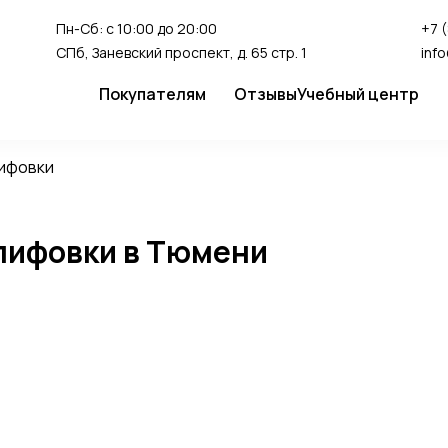
Пн-Сб: с 10:00 до 20:00
+7 
СПб, Заневский проспект, д. 65 стр. 1
inf
Покупателям
Отзывы
Учебный центр
Сервис
Студия перман
лифовки
Доставка и оплата
Гарантия
лифовки в Тюмени
FAQ
Как сделать заказ