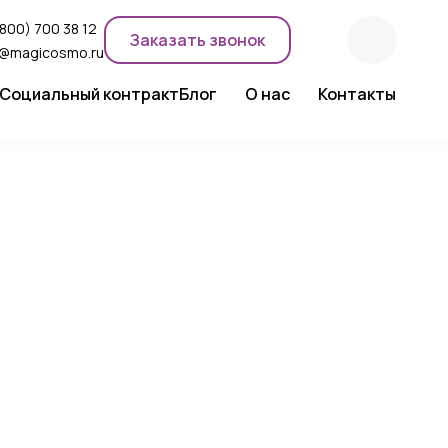
(800) 700 38 12
Заказать звонок
o@magicosmo.ru
Социальный контракт
Блог
О нас
Контакты
ентного макияжа
Новости компании
Сертификаты
Экспертное мнение