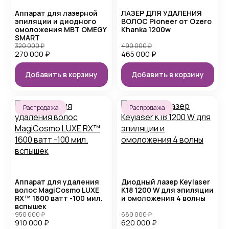
Аппарат для лазерной
ЛАЗЕР ДЛЯ УДАЛЕНИЯ
эпиляции и диодного
ВОЛОС Pioneer от Ozero
омоложения MBT OMEGY
Khanka 1200w
SMART
320 000
₽
490 000
₽
270 000
₽
465 000
₽
Добавить в корзину
Добавить в корзину
Распродажа
Распродажа
Аппарат для удаления
Диодный лазер Keylaser
волос MagiCosmo LUXE
K18 1200 W для эпиляции
RX™ 1600 ватт -100 мил.
и омоложения 4 волны
вспышек
950 000
₽
680 000
₽
910 000
₽
620 000
₽