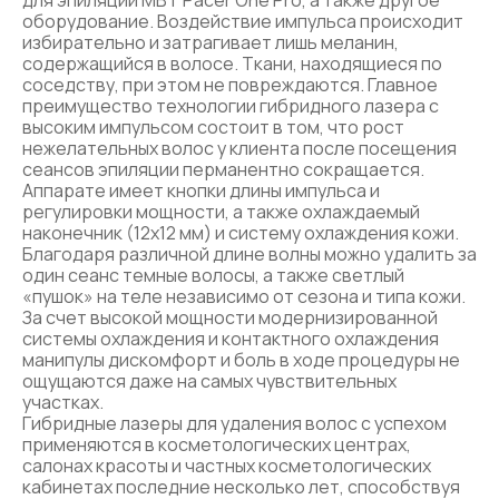
для эпиляции MBT Pacer One Pro, а также другое
оборудование. Воздействие импульса происходит
избирательно и затрагивает лишь меланин,
содержащийся в волосе. Ткани, находящиеся по
соседству, при этом не повреждаются. Главное
преимущество технологии гибридного лазера с
высоким импульсом состоит в том, что рост
нежелательных волос у клиента после посещения
сеансов эпиляции перманентно сокращается.
Аппарате имеет кнопки длины импульса и
регулировки мощности, а также охлаждаемый
наконечник (12х12 мм) и систему охлаждения кожи.
Благодаря различной длине волны можно удалить за
один сеанс темные волосы, а также светлый
«пушок» на теле независимо от сезона и типа кожи.
За счет высокой мощности модернизированной
системы охлаждения и контактного охлаждения
манипулы дискомфорт и боль в ходе процедуры не
ощущаются даже на самых чувствительных
участках.
Гибридные лазеры для удаления волос с успехом
применяются в косметологических центрах,
салонах красоты и частных косметологических
кабинетах последние несколько лет, способствуя