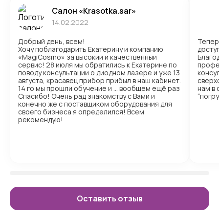
Салон «Krasotka.sar»
14.02.2022
Добрый день, всем!
Тепер
Хочу поблагодарить Екатерину и компанию
доступ
«MagiCosmo» за высокий и качественный
Благо
сервис! 28 июля мы обратились к Екатерине по
профе
поводу консультации о диодном лазере и уже 13
консул
августа, красавец прибор прибыл в наш кабинет.
сверх
14 го мы прошли обучение и … вообщем ещё раз
нам в
Спасибо! Очень рад знакомству с Вами и
“погр
конечно же с поставщиком оборудования для
своего бизнеса я определился! Всем
рекомендую!
Оставить отзыв