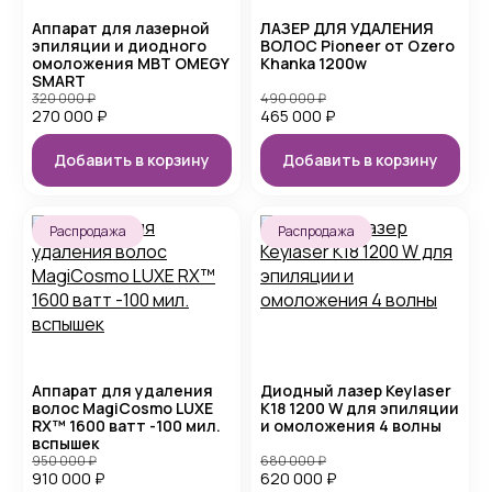
Аппарат для лазерной
ЛАЗЕР ДЛЯ УДАЛЕНИЯ
эпиляции и диодного
ВОЛОС Pioneer от Ozero
омоложения MBT OMEGY
Khanka 1200w
SMART
320 000
₽
490 000
₽
270 000
₽
465 000
₽
Добавить в корзину
Добавить в корзину
Распродажа
Распродажа
Аппарат для удаления
Диодный лазер Keylaser
волос MagiCosmo LUXE
K18 1200 W для эпиляции
RX™ 1600 ватт -100 мил.
и омоложения 4 волны
вспышек
950 000
₽
680 000
₽
910 000
₽
620 000
₽