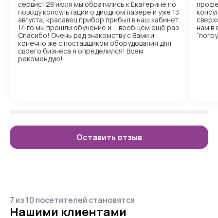
сервис! 28 июля мы обратились к Екатерине по
профе
поводу консультации о диодном лазере и уже 13
консул
августа, красавец прибор прибыл в наш кабинет.
сверх
14 го мы прошли обучение и … вообщем ещё раз
нам в
Спасибо! Очень рад знакомству с Вами и
“погр
конечно же с поставщиком оборудования для
своего бизнеса я определился! Всем
рекомендую!
Оставить отзыв
7 из 10 посетителей становятся
Нашими клиентами