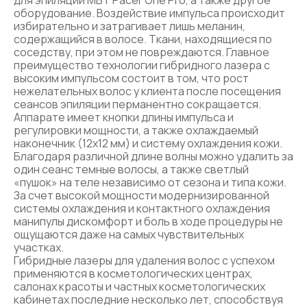
для эпиляции MBT Pacer One Pro, а также другое
оборудование. Воздействие импульса происходит
избирательно и затрагивает лишь меланин,
содержащийся в волосе. Ткани, находящиеся по
соседству, при этом не повреждаются. Главное
преимущество технологии гибридного лазера с
высоким импульсом состоит в том, что рост
нежелательных волос у клиента после посещения
сеансов эпиляции перманентно сокращается.
Аппарате имеет кнопки длины импульса и
регулировки мощности, а также охлаждаемый
наконечник (12х12 мм) и систему охлаждения кожи.
Благодаря различной длине волны можно удалить за
один сеанс темные волосы, а также светлый
«пушок» на теле независимо от сезона и типа кожи.
За счет высокой мощности модернизированной
системы охлаждения и контактного охлаждения
манипулы дискомфорт и боль в ходе процедуры не
ощущаются даже на самых чувствительных
участках.
Гибридные лазеры для удаления волос с успехом
применяются в косметологических центрах,
салонах красоты и частных косметологических
кабинетах последние несколько лет, способствуя