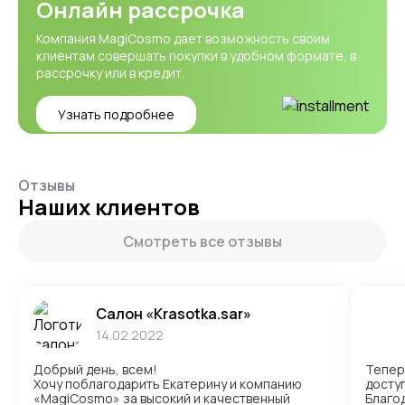
Онлайн рассрочка
Компания MagiCosmo дает возможность своим
клиентам совершать покупки в удобном формате, в
рассрочку или в кредит.
Узнать подробнее
Отзывы
Наших клиентов
Смотреть все отзывы
Салон «Krasotka.sar»
14.02.2022
Добрый день, всем!
Тепер
Хочу поблагодарить Екатерину и компанию
доступ
«MagiCosmo» за высокий и качественный
Благо