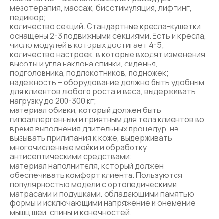
мезотерапия, массаж, биостимуляция, лифтинг,
педикюр;
количество секций. Стандартные кресла-кушетки
оснащены 2-3 подвижными секциями. Есть и кресла,
число модулей в которых достигает 4-5;
количество настроек, в которые входят изменения
высоты и угла наклона спинки, сиденья,
подголовника, подлокотников, подножек;
надежность – оборудование должно быть удобным
для клиентов любого роста и веса, выдерживать
нагрузку до 200-300 кг;
материал обивки, который должен быть
гипоаллергенным и приятным для тела клиентов во
время выполнения длительных процедур, не
вызывать прилипания к коже, выдерживать
многочисленные мойки и обработку
антисептическими средствами;
материал наполнителя, который должен
обеспечивать комфорт клиента. Пользуются
популярностью модели с ортопедическими
матрасами и подушками, обладающими памятью
формы и исключающими напряжение и онемение
мышц шеи, спины и конечностей.