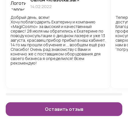
14.02.2022
Добрый день, всем!
Тепер
Хочу поблагодарить Екатерину и компанию
доступ
«MagiCosmo» за высокий и качественный
Благо
сервис! 28 июля мы обратились к Екатерине по
профе
поводу консультации о диодном лазере и уже 13
консул
августа, красавец прибор прибыл в наш кабинет.
сверх
14 го мы прошли обучение и … вообщем ещё раз
нам в
Спасибо! Очень рад знакомству с Вами и
“погр
конечно же с поставщиком оборудования для
своего бизнеса я определился! Всем
рекомендую!
Оставить отзыв