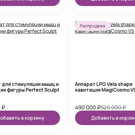
Распродажа
 для стимуляции мышц и
Аппарат LPG Vela shape
ии фигуры Perfect Sculpt
кавитация MagiCosmo V
0
₽
490 000
₽
520 000
₽
обавить в корзину
Добавить в корзи