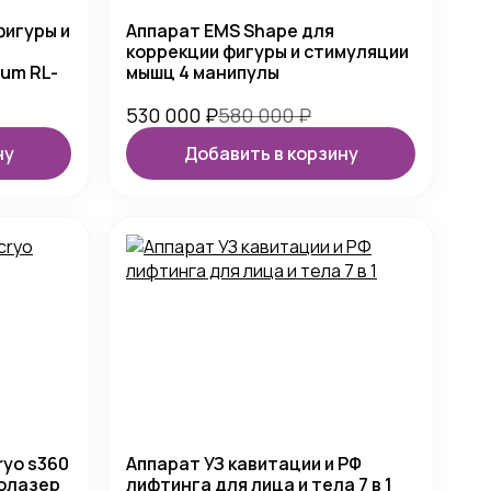
фигуры и
Аппарат EMS Shape для
коррекции фигуры и стимуляции
um RL-
мышц 4 манипулы
530 000
₽
580 000
₽
ну
Добавить в корзину
ryo s360
Аппарат УЗ кавитации и РФ
полазер
лифтинга для лица и тела 7 в 1