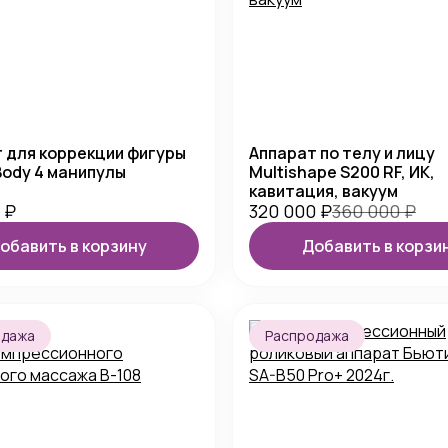
 для коррекции фигуры
Аппарат по телу и лицу
Body 4 манипулы
Multishape S200 RF, ИК,
кавитация, вакуум
0
₽
320 000
₽
360 000
₽
обавить в корзину
Добавить в корзи
одажа
Распродажа