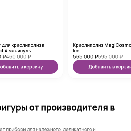
 для криолиполиза
Криолиполиз MagiCosmo
at 4 манипулы
Ice
0
₽
460 000
₽
565 000
₽
595 000
₽
обавить в корзину
Добавить в корзи
игуры от производителя в
т приборы для надежного, деликатного и