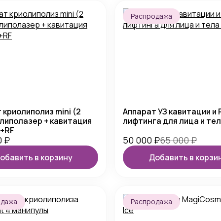
Распродажа
 криолиполиз mini (2
Аппарат УЗ кавитации и 
 липолазер + кавитация
лифтинга для лица и тела
м+RF
0
₽
50 000
₽
65 000
₽
обавить в корзину
Добавить в корзи
одажа
Распродажа