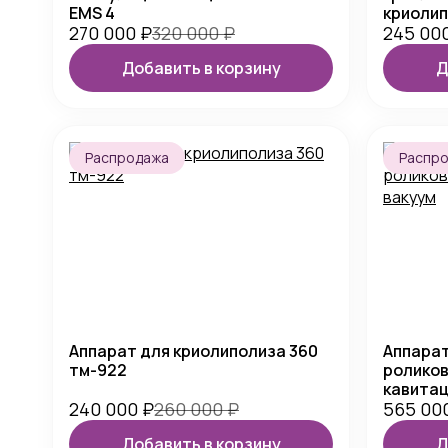
EMS 4
криолип
270 000
₽
320 000
₽
245 00
Добавить в корзину
Д
Распродажа
Распр
Аппарат для криолиполиза 360
Аппарат
тм-922
роликов
кавитац
240 000
₽
260 000
₽
565 00
Добавить в корзину
Д