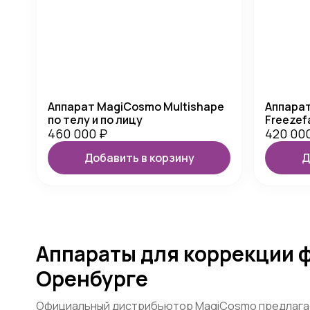
Аппарат MagiCosmo Multishape
Аппарат
по телу и по лицу
Freezef
460 000
₽
420 00
Добавить в корзину
Д
Аппараты для коррекции ф
Оренбурге
Официальный дистрибьютор MagiCosmo предлагае