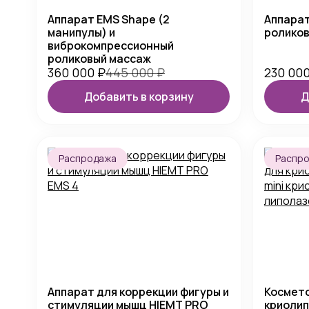
Аппарат EMS Shape (2
Аппара
манипулы) и
ролико
виброкомпрессионный
роликовый массаж
360 000
₽
445 000
₽
230 00
Добавить в корзину
Д
Распродажа
Распр
Аппарат для коррекции фигуры и
Космето
стимуляции мышц HIEMT PRO
криолипо