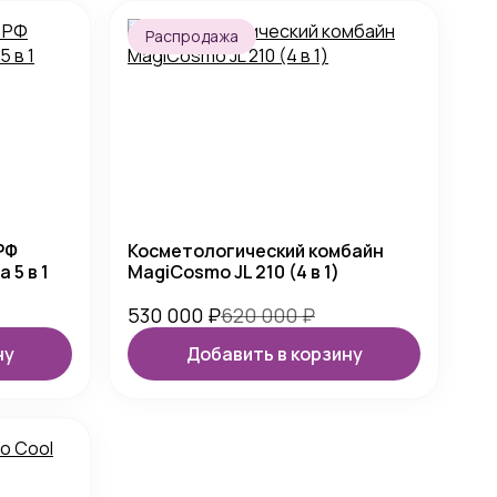
Распродажа
РФ
Косметологический комбайн
 5 в 1
MagiCosmo JL 210 (4 в 1)
530 000
₽
620 000
₽
ну
Добавить в корзину