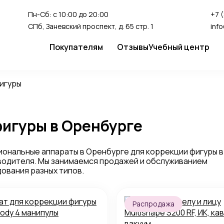
Пн-Сб: с 10:00 до 20:00
+7 
СПб, Заневский проспект, д. 65 стр. 1
inf
Покупателям
Отзывы
Учебный центр
Сервис
Студия перман
игуры
Доставка и оплата
Гарантия
фигуры в Оренбурге
FAQ
Как сделать заказ
ональные аппараты в Оренбурге для коррекции фигуры в
изводителя. Мы занимаемся продажей и обслуживанием
ования разных типов.
Распродажа