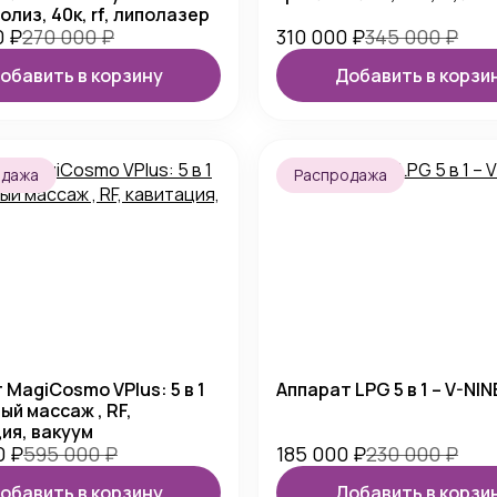
олиз, 40к, rf, липолазер
0
₽
270 000
₽
310 000
₽
345 000
₽
обавить в корзину
Добавить в корзи
одажа
Распродажа
 MagiCosmo VPlus: 5 в 1
Аппарат LPG 5 в 1 – V-NIN
ый массаж , RF,
ия, вакуум
0
₽
595 000
₽
185 000
₽
230 000
₽
обавить в корзину
Добавить в корзи