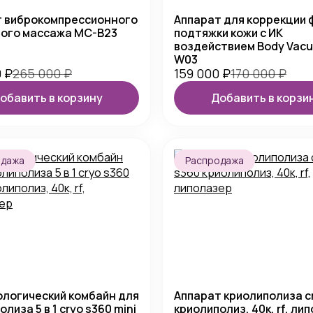
т виброкомпрессионного
Аппарат для коррекции 
вого массажа MC-B23
подтяжки кожи с ИК
воздействием Body Vacu
W03
0
₽
265 000
₽
159 000
₽
170 000
₽
обавить в корзину
Добавить в корзи
одажа
Распродажа
логический комбайн для
Аппарат криолиполиза c
лиза 5 в 1 cryo s360 mini
криолиполиз, 40к, rf, ли