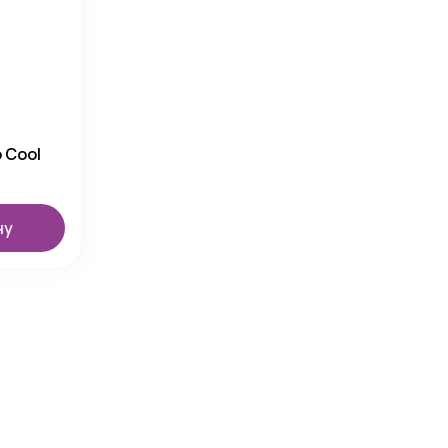
 Cool
ну