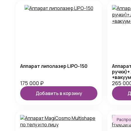
Аппарат липолазер LIPO-150
Аппарат
ручки)+
+вакуу
175 000
₽
265 00
Добавить в корзину
Д
Распр