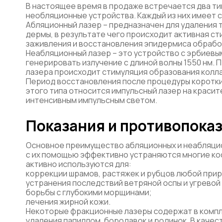
В настоящее время в продаже встречается два ти
необляционные устройства. Каждый из них имеет 
Абляционный лазер – предназначен для удаления 
дермы, в результате чего происходит активная ст
заживления и восстановления эпидермиса обработ
Неабляционный лазер – это устройство с эрбиев
генерировать излучение с длиной волны 1550 нм.
лазера происходит стимуляция образования колла
Период восстановления после процедуры коротки
этого типа относится импульсный лазер на красит
интенсивным импульсным светом.
Показания и противопока
Основное преимущество абляционных и неабляцио
с их помощью эффективно устраняются многие ко
активно используются для:
коррекции шрамов, растяжек и рубцов любой при
устранения последствий ветряной оспы и угревой
борьбы с глубокими морщинами;
лечения жирной кожи.
Некоторые фракционные лазеры содержат в компл
удаления папиллом, бородавок и родинок. В каче