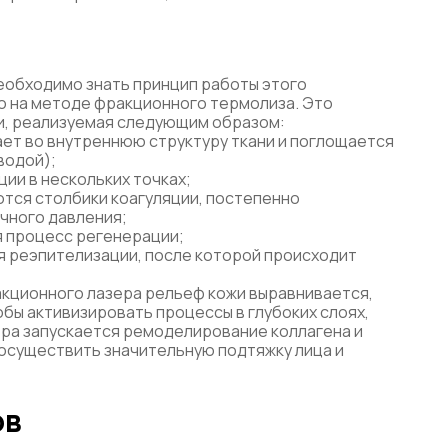
необходимо знать принцип работы этого
о на методе фракционного термолиза. Это
жи, реализуемая следующим образом:
дает во внутреннюю структуру ткани и поглощается
водой);
ии в нескольких точках;
ются столбики коагуляции, постепенно
чного давления;
я процесс регенерации;
я реэпителизации, после которой происходит
акционного лазера рельеф кожи выравнивается,
бы активизировать процессы в глубоких слоях,
ера запускается ремоделирование коллагена и
осуществить значительную подтяжку лица и
ов