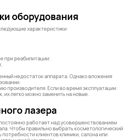
ки оборудования
следующие характеристики:
е при реабилитации;
;
енный недостаток аппарата. Однако вложения
зовании.
ю производителя. Если во время эксплуатации
 их легко можно заменить на новые.
нного лазера
постоянно работает над усовершенствованием
ала. Чтобы правильно выбрать косметологический
 потребности клиентов клиники, салона или