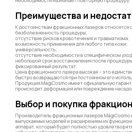
необходимости назначает повторную процедуру.
Преимущества и недостат
К достоинствам фракционных лазеров относятся 
безболезненность процедуры;
отсутствие рисков кровотечения и травматизма;
возможность применения для любого типа кожи;
универсальность;
отсутствие необходимости в специфическом уход
небольшой срок восстановления после процедуры
фиксированный результат.
Цена фракционного лазера высокая – это единств
быстро возвращаются при постоянном его исполь
Продукция MagiCosmo имеет официальную гаранти
происходит деформация или повреждение насадок,
Выбор и покупка фракцио
Производитель фракционных лазеров MagiCosmo 
выпускаемых моделей и расширением их функцион
аппарат, который будет полностью удовлетворять