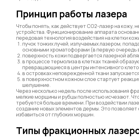
Принцип работы лазера
Чтобы понять, как действует CO2-лазер на кожу, 
устройства. Функционирование аппарата основан
передовая технология воздействия на клетки ко
пучок тонких лучей, излучаемых лазером, попа
основными хроматофорами (в первую очередь 
поверхность кожи подвергается лазерной абляц
в процессе термолиза в клетках тканей образу
превращающиеся в центры интенсивного клето
в островках неповрежденной ткани запускаетс
в поверхностном кожном слое стартует реакци
шелушение.
Через несколько недель после использования фр
мелкие морщины и рубцы полностью исчезают. Что
требуется больше времени. При воздействии лаз
создание новых элементов дермы. Это позволяет 
избавиться от глубоких морщин.
Типы фракционных лазер