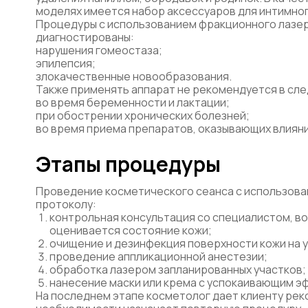
моделях имеется набор аксессуаров для интимно
Процедуры с использованием фракционного лазера
диагностированы:
нарушения гомеостаза;
эпилепсия;
злокачественные новообразования.
Также применять аппарат не рекомендуется в сле
во время беременности и лактации;
при обострении хронических болезней;
во время приема препаратов, оказывающих влияни
Этапы процедуры
Проведение косметического сеанса с использов
протоколу:
контрольная консультация со специалистом, во
оценивается состояние кожи;
очищение и дезинфекция поверхности кожи на 
проведение аппликационной анестезии;
обработка лазером запланированных участков;
нанесение маски или крема с успокаивающим э
На последнем этапе косметолог дает клиенту рек