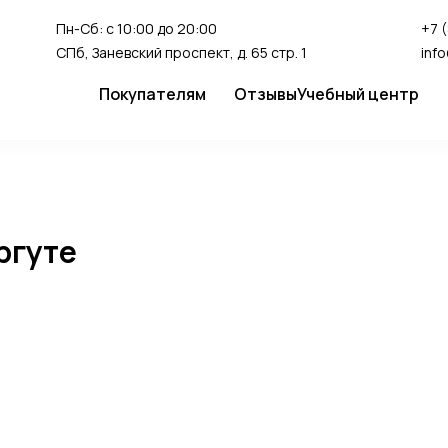
Пн-Сб: с 10:00 до 20:00
+7 
СПб, Заневский проспект, д. 65 стр. 1
inf
Покупателям
Отзывы
Учебный центр
Сервис
Студия перман
Доставка и оплата
Гарантия
ргуте
FAQ
Как сделать заказ