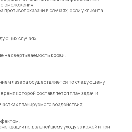
го омоложения.
 противопоказаны в случаях, если у клиента
дующих случаях:
е на свертываемость крови.
анием лазера осуществляется по следующему
 время которой составляется план задач и
участках планируемого воздействия;
ффектом.
омендации по дальнейшему уходу за кожей и при