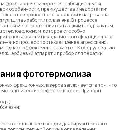
па фракционных лазеров. Это абляционные и
свои особенности, преимущества и недостатки:
тонкого поверхностного слоя кожи и нагревания
имуляция выработки коллагена. В процессе
анный участок становится гладким и подтянутым.
ым стекловолокном, которое способно
 При использовании неабляционного фракционного
гена, но процесс протекает менее агрессивно.
й, однако эффект менее заметен. К оборудованию
елях, эрбиевый аппарат и прибор для терапии
зания фототермолиза
нных фракционных лазеров заключается в том, что
сметологические дефекты на коже. Приборы
роды;
 болезни;
екте специальные насадки для хирургического
стве дополнительной опции в определенных