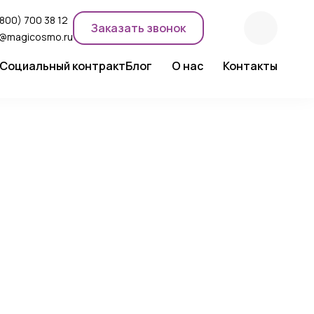
(800) 700 38 12
Заказать звонок
o@magicosmo.ru
Социальный контракт
Блог
О нас
Контакты
ентного макияжа
Новости компании
Сертификаты
Экспертное мнение