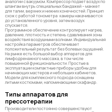
аналогии с вакуумом. Компрессор подает воздух по
шлангам внутрь специальных бандажей – манжет
для талии, верхних и нижних конечностей. Принцип
схож с работой тонометра: камеры накачиваются
до установленного уровня, затем воздух
спускается.
Программное обеспечение контролирует нагрев,
давление, плотность и степень сдавливания зоны
воздействия воздушными волнами. Индивидуальная
настройка параметров обеспечивает
положительный результат без болевых ощущений.
На рынке есть большой выбор аппаратов для
лимфодренажного массажа, в том числе
повышенной функциональности. Простые в
эксплуатации компактные приборы удобны для
начинающих мастеров и небольших кабинетов.
Модели для комплексного подхода оснащены
литыми костюмами, напоминающими скафандр.
Типы аппаратов для
прессотерапии
Производители постоянно совершенствуют