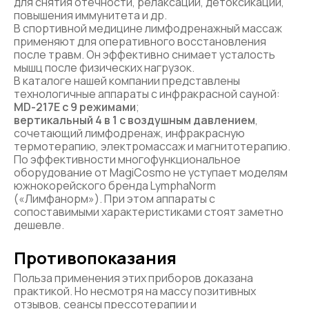
для снятия отечности, релаксации, детоксикации,
повышения иммунитета и др.
В спортивной медицине лимфодренажный массаж
применяют для оперативного восстановления
после травм. Он эффективно снимает усталость
мышц после физических нагрузок.
В каталоге нашей компании представлены
технологичные аппараты с инфракрасной сауной:
MD-217E с 9 режимами
;
вертикальный 4 в 1 с воздушным давлением
,
сочетающий лимфодренаж, инфракрасную
термотерапию, электромассаж и магнитотерапию.
По эффективности многофункциональное
оборудование от MagiCosmo не уступает моделям
южнокорейского бренда LymphaNorm
(«Лимфанорм»). При этом аппараты с
сопоставимыми характеристиками стоят заметно
дешевле.
Противопоказания
Польза применения этих приборов доказана
практикой. Но несмотря на массу позитивных
отзывов, сеансы прессотерапии и