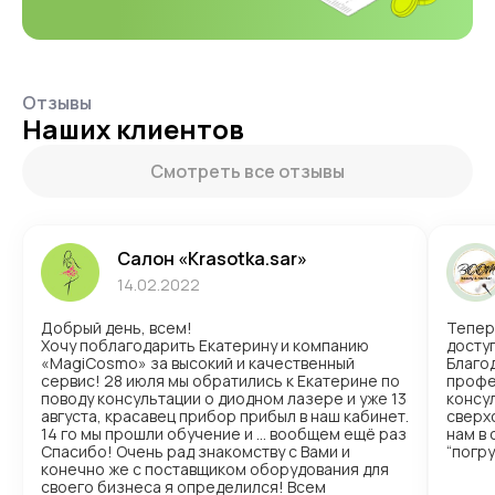
Отзывы
Наших клиентов
Смотреть все отзывы
Салон «Krasotka.sar»
14.02.2022
Добрый день, всем!
Тепер
Хочу поблагодарить Екатерину и компанию
доступ
«MagiCosmo» за высокий и качественный
Благо
сервис! 28 июля мы обратились к Екатерине по
профе
поводу консультации о диодном лазере и уже 13
консул
августа, красавец прибор прибыл в наш кабинет.
сверх
14 го мы прошли обучение и … вообщем ещё раз
нам в
Спасибо! Очень рад знакомству с Вами и
“погр
конечно же с поставщиком оборудования для
своего бизнеса я определился! Всем