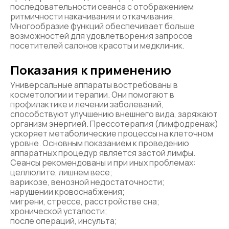
последовательности сеанса с отображением
ритмичности накачивания и откачивания.
Многообразие функций обеспечивает больше
возможностей для удовлетворения запросов
посетителей салонов красоты и медклиник.
Показания к применению
Универсальные аппараты востребованы в
косметологии и терапии. Они помогают в
профилактике и лечении заболеваний,
способствуют улучшению внешнего вида, заряжают
организм энергией. Прессотерапия (лимфодренаж)
ускоряет метаболические процессы на клеточном
уровне. Основным показанием к проведению
аппаратных процедур является застой лимфы.
Сеансы рекомендованы и при иных проблемах:
целлюлите, лишнем весе;
варикозе, венозной недостаточности;
нарушении кровоснабжения;
мигрени, стрессе, расстройстве сна;
хронической усталости;
после операций, инсульта;