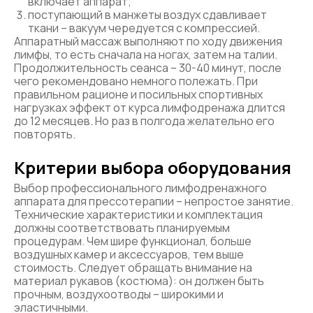
включает аппарат;
поступающий в манжеты воздух сдавливает
ткани – вакуум чередуется с компрессией.
Аппаратный массаж выполняют по ходу движения
лимфы, то есть сначала на ногах, затем на талии.
Продолжительность сеанса – 30-40 минут, после
чего рекомендовано немного полежать. При
правильном рационе и посильных спортивных
нагрузках эффект от курса лимфодренажа длится
до 12 месяцев. Но раз в полгода желательно его
повторять.
Критерии выбора оборудования
Выбор профессионального лимфодренажного
аппарата для прессотерапии – непростое занятие.
Технические характеристики и комплектация
должны соответствовать планируемым
процедурам. Чем шире функционал, больше
воздушных камер и аксессуаров, тем выше
стоимость. Следует обращать внимание на
материал рукавов (костюма): он должен быть
прочным, воздухоотводы – широкими и
эластичными.