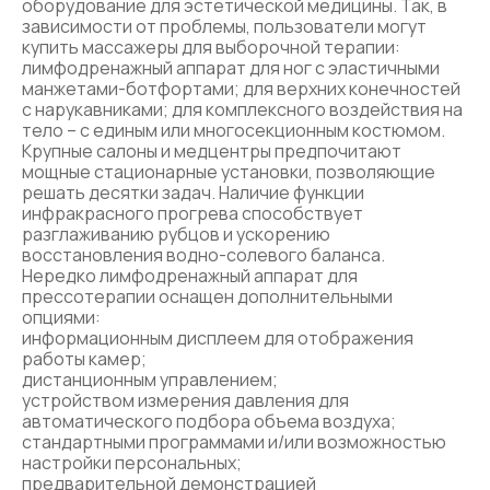
оборудование для эстетической медицины. Так, в
зависимости от проблемы, пользователи могут
купить массажеры для выборочной терапии:
лимфодренажный аппарат для ног с эластичными
манжетами-ботфортами; для верхних конечностей
с нарукавниками; для комплексного воздействия на
тело – с единым или многосекционным костюмом.
Крупные салоны и медцентры предпочитают
мощные стационарные установки, позволяющие
решать десятки задач. Наличие функции
инфракрасного прогрева способствует
разглаживанию рубцов и ускорению
восстановления водно-солевого баланса.
Нередко лимфодренажный аппарат для
прессотерапии оснащен дополнительными
опциями:
информационным дисплеем для отображения
работы камер;
дистанционным управлением;
устройством измерения давления для
автоматического подбора объема воздуха;
стандартными программами и/или возможностью
настройки персональных;
предварительной демонстрацией