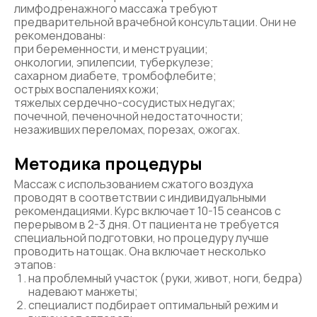
лимфодренажного массажа требуют
предварительной врачебной консультации. Они не
рекомендованы:
при беременности, и менструации;
онкологии, эпилепсии, туберкулезе;
сахарном диабете, тромбофлебите;
острых воспалениях кожи;
тяжелых сердечно-сосудистых недугах;
почечной, печеночной недостаточности;
незаживших переломах, порезах, ожогах.
Методика процедуры
Массаж с использованием сжатого воздуха
проводят в соответствии с индивидуальными
рекомендациями. Курс включает 10-15 сеансов с
перерывом в 2-3 дня. От пациента не требуется
специальной подготовки, но процедуру лучше
проводить натощак. Она включает несколько
этапов:
на проблемный участок (руки, живот, ноги, бедра)
надевают манжеты;
специалист подбирает оптимальный режим и