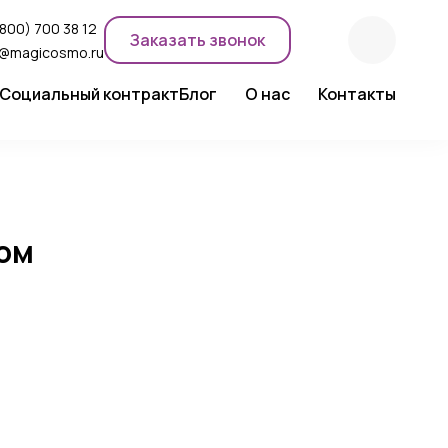
(800) 700 38 12
Заказать звонок
o@magicosmo.ru
Социальный контракт
Блог
О нас
Контакты
ентного макияжа
Новости компании
Сертификаты
Экспертное мнение
ном