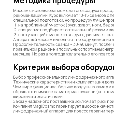
Методика процедуры
Массаж с использованием сжатого воздуха провод
рекомендациями. Курс включает 10-15 сеансов с п
специальной подготовки, но процедуру лучше про
на проблемный участок (руки, живот, ноги, бед
специалист подбирает оптимальный режим и вк
поступающий в манжеты воздух сдавливает ткан
Аппаратный массаж выполняют по ходу движения лим
Продолжительность сеанса – 30-40 минут, после 
правильном рационе и посильных спортивных нагр
месяцев. Но раз в полгода желательно его повтор
Критерии выбора оборудо
Выбор профессионального лимфодренажного аппар
Технические характеристики и комплектация дол
Чем шире функционал, больше воздушных камер и 
обращать внимание на материал рукавов (костюма
широкими и эластичными.
Заказ у надежного поставщика исключает риск пр
Компания MagiCosmo гарантирует высокое качест
лимфодренажный аппарат для прессотерапии пере