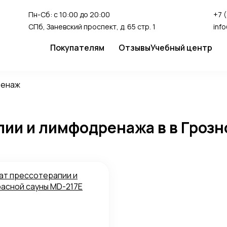
Пн-Сб: с 10:00 до 20:00
+7 
СПб, Заневский проспект, д. 65 стр. 1
inf
Покупателям
Отзывы
Учебный центр
Сервис
Студия перман
ренаж
Доставка и оплата
Гарантия
пии и лимфодренажа в в Гроз
FAQ
Как сделать заказ