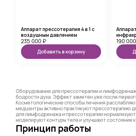
Аппарат прессотерапия 4 в 1 с
Аппарат
воздушным давлением
инфракр
235 000
₽
190 00
Добавить в корзину
Д
Оборудование для прессотерапии и лимфодренажа
бодрости духа. Эффект заметен уже после первог
Косметологические способы лечения расслабляют
медцентры активно практикуют прессотерапию дл
для лимфодренажа и прессотерапии нормализуют
моделируют контуры тела и улучшают состояние к
Принцип работы