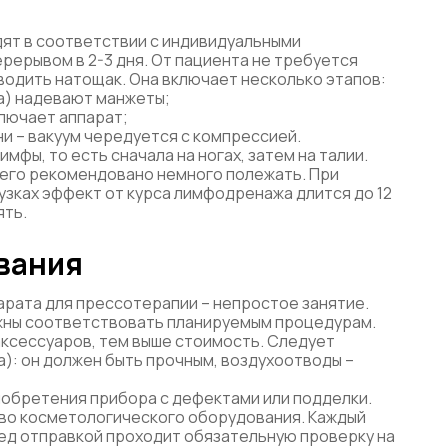
ят в соответствии с индивидуальными
ерерывом в 2-3 дня. От пациента не требуется
водить натощак. Она включает несколько этапов:
ра) надевают манжеты;
лючает аппарат;
и – вакуум чередуется с компрессией.
фы, то есть сначала на ногах, затем на талии.
чего рекомендовано немного полежать. При
узках эффект от курса лимфодренажа длится до 12
ять.
вания
ата для прессотерапии – непростое занятие.
жны соответствовать планируемым процедурам.
аксессуаров, тем выше стоимость. Следует
): он должен быть прочным, воздухоотводы –
иобретения прибора с дефектами или подделки.
во косметологического оборудования. Каждый
д отправкой проходит обязательную проверку на