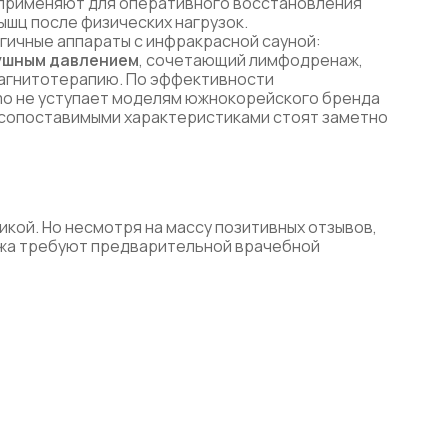
применяют для оперативного восстановления
ышц после физических нагрузок.
гичные аппараты с инфракрасной сауной:
душным давлением
, сочетающий лимфодренаж,
агнитотерапию. По эффективности
o не уступает моделям южнокорейского бренда
 сопоставимыми характеристиками стоят заметно
кой. Но несмотря на массу позитивных отзывов,
жа требуют предварительной врачебной