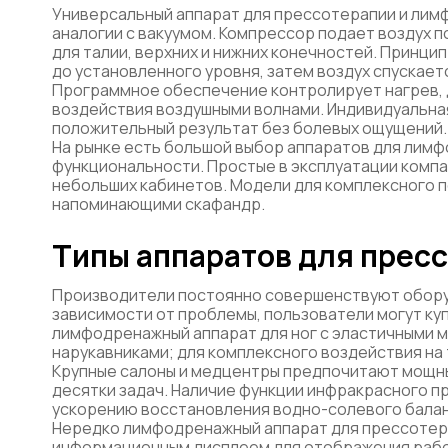
Универсальный аппарат для прессотерапии и лим
аналогии с вакуумом. Компрессор подает воздух 
для талии, верхних и нижних конечностей. Принци
до установленного уровня, затем воздух спускает
Программное обеспечение контролирует нагрев, д
воздействия воздушными волнами. Индивидуальна
положительный результат без болевых ощущений.
На рынке есть большой выбор аппаратов для лимф
функциональности. Простые в эксплуатации комп
небольших кабинетов. Модели для комплексного 
напоминающими скафандр.
Типы аппаратов для прес
Производители постоянно совершенствуют оборуд
зависимости от проблемы, пользователи могут ку
лимфодренажный аппарат для ног с эластичными 
нарукавниками; для комплексного воздействия на
Крупные салоны и медцентры предпочитают мощн
десятки задач. Наличие функции инфракрасного п
ускорению восстановления водно-солевого балан
Нередко лимфодренажный аппарат для прессотер
информационным дисплеем для отображения рабо