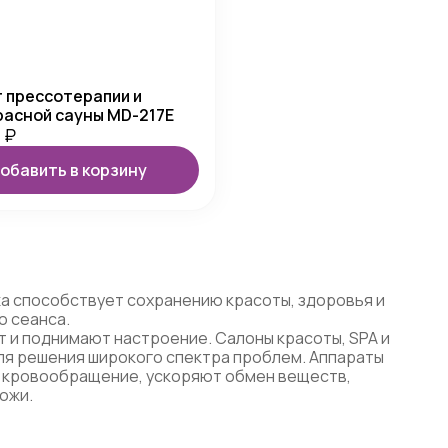
 прессотерапии и
асной сауны MD-217E
0
₽
обавить в корзину
 способствует сохранению красоты, здоровья и
о сеанса.
 и поднимают настроение. Салоны красоты, SPA и
я решения широкого спектра проблем. Аппараты
 кровообращение, ускоряют обмен веществ,
ожи.