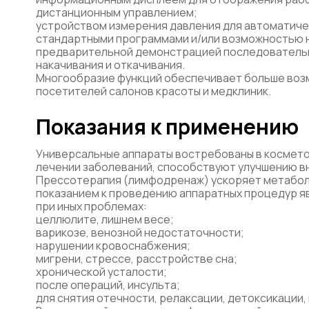
дистанционным управлением;
устройством измерения давления для автоматиче
стандартными программами и/или возможностью 
предварительной демонстрацией последовательн
накачивания и откачивания.
Многообразие функций обеспечивает больше воз
посетителей салонов красоты и медклиник.
Показания к применению
Универсальные аппараты востребованы в косметол
лечении заболеваний, способствуют улучшению вн
Прессотерапия (лимфодренаж) ускоряет метабол
показанием к проведению аппаратных процедур я
при иных проблемах:
целлюлите, лишнем весе;
варикозе, венозной недостаточности;
нарушении кровоснабжения;
мигрени, стрессе, расстройстве сна;
хронической усталости;
после операций, инсульта;
для снятия отечности, релаксации, детоксикации,