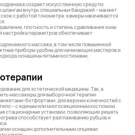
фодренажа создает искусственную среду по
по шлангам внутрь специальных бандажей – манжет
п схож с работой тонометра: камеры накачиваются
ся.
авление, плотность и степень сдавливания зоны
я настройка параметров обеспечивает
одренажного массажа, в том числе повышенной
актные приборы удобны для начинающих мастеров и
подхода оснащены литыми костюмами,
сотерапии
ование для эстетической медицины. Так, в
пить массажеры для выборочной терапии:
манжетами-ботфортами; для верхних конечностей с
 тело – с единым или многосекционным костюмом.
ые стационарные установки, позволяющие решать
рогрева способствует разглаживанию рубцов и
са.
апии оснащен дополнительными опциями:
ты камер;